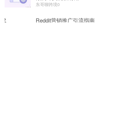
东哥聊跨境0
Reddit营销推广引流指南
-UEESHOP
Reddit是什么？2026年"互联网首
页"解析：从社区生态到A...
IPFLY全球代理
Reddit是什么？2026年适合品牌曝光
的Subreddit清...
IPFLY代理专家
溢价39倍，年营收1.16亿！一棵水晶
树带火大生意
Shoptop