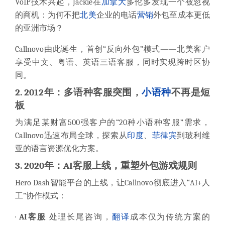
VoIP技术兴起，Jackie在
加拿大
多伦多发现一个被忽视
的商机：为何不把
北美
企业的电话
营销
外包至成本更低
的亚洲市场？
Callnovo由此诞生，首创“反向外包”模式——北美客户
享受中文、粤语、英语三语客服，同时实现跨时区协
同。
2. 2012年：多语种客服突围，
小语种
不再是短
板
为满足某财富500强客户的“20种小语种客服”需求，
Callnovo迅速布局全球，探索从
印度
、
菲律宾
到玻利维
亚的语言资源优化方案。
3. 2020年：AI客服上线，重塑外包游戏规则
Hero Dash智能平台的上线，让Callnovo彻底进入“AI+人
工”协作模式：
·
AI客服
处理长尾咨询，
翻译
成本仅为传统方案的