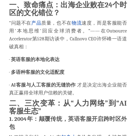
一、
致命痛点：出海企业败在24个时
区的文化错位？
“问题不在
产品
质量，也不在
物流
速度，而是客服能否
用‘本地思维’回应全球消费者。”——在Outsource
Accelerator第528期访谈中，Callnovo CEO许怀峰一语道
破真相：
·
英语客服的本地化表达
·
多语种客服的文化适配度
·
AI客服与人工客服的无缝协作
才是决定出海企业能否
真正赢得全球用户信赖的关键。
二、
三次变革：从“人力网络”到“AI
客服生态”
1. 2004年：颠覆传统，英语客服开启跨时区外
包