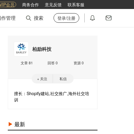
VIP会员
商务合作
意见反馈
联系客服
创作管理
搜索
登录/注册
柏励科技
文章 81
回答 0
资源 0
+ 关注
私信
擅长：Shopify建站,社交推广,海外社交培
训
最新