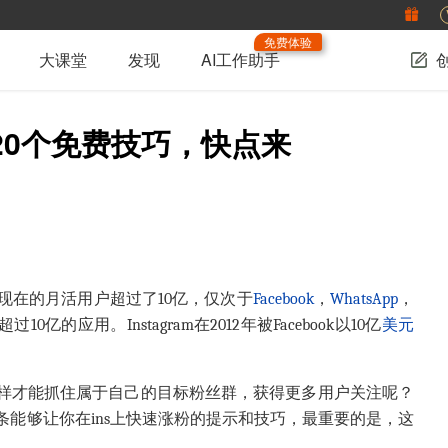
免费体验
大课堂
发现
AI工作助手
20个免费技巧，快点来
现在的月活用户超过了
10
亿，仅次于
Facebook
，
WhatsApp
，
超过
10
亿的应用。
Instagram
在
2012
年被
Facebook
以
10
亿
美元
样才能抓住属于自己的目标粉丝群，获得更多用户关注呢？
条能够让你在
ins
上快速涨粉的提示和技巧，最重要的是，这