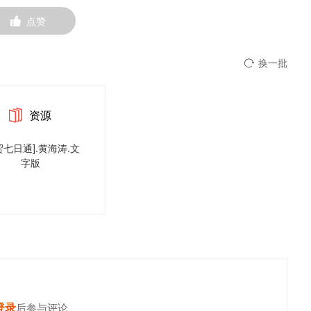
点赞
换一批
资源
贸七日通].黄海涛.文
字版
登录
发表你的高见
后参与评论