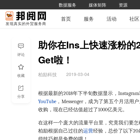
数据服务
媒体矩阵
资源
首页
服务
活动
社区
发现真实的外贸服务商
助你在Ins上快速涨粉的
评论
Get啦！
2019-03-04
柏励科技
收藏
根据最新的
2018
年下半旬数据显示，
Instagram
分享
YouTube
，
Messenger
，成为了第五个月活用户
收购，现在已经估值超过了
1000
亿美元。
在这样一个庞大的流量平台里，究竟我们要怎
柏励根据自己过往的
运营
经验，总价了以下
20
些技巧都是免费的哦！