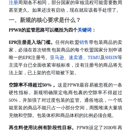
注册
周期各不相同，部分国家的审核流程可能需要数周
甚至更久。如果还没有启动，现在就应该着手处理了
。
一、新规的核心要求是什么？
PPWR的监管思路可以概括为四个
关键词
：
EPR注册是入场门槛
。
任何向欧盟
销售
带包装商品的卖
家，必须在首次销售包装商品的每个欧盟国家分别申请
唯一的EPR注册号。
亚马逊
、
速卖通
、
TEMU
及
SHEIN
等
主流平台已全面收紧审核标准，没有注册号的商品将无
法上架，已上架的也可能被下架。
空隙率不得超过50%
。
这是PPWR最容易被忽视的一条
硬性指标。新规明确限定电商包裹的空隙率不得超过
50%，并加强了对过度包装的监管。通俗地说，一个纸
箱里装的商品不能只占一小部分空间，周围堆满大量填
充物和空隙。包装体积和商品体积的比例必须合规。
再生料使用比例有阶段性目标
。
PPWR设定了2030年再