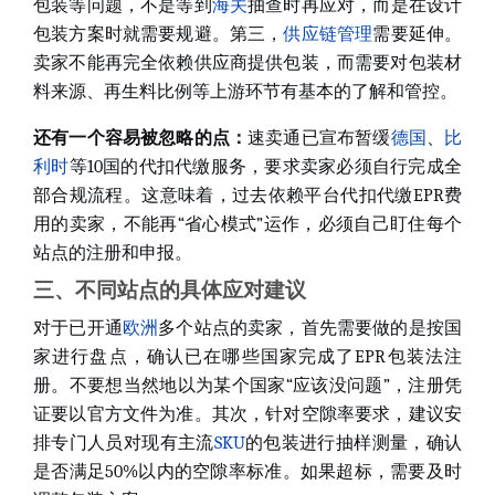
包装等问题，不是等到
海关
抽查时再应对，而是在设计
包装方案时就需要规避。第三，
供应链
管理
需要延伸。
卖家不能再完全依赖供应商提供包装，而需要对包装材
料来源、再生料比例等上游环节有基本的了解和管控。
还有一个容易被忽略的点
：
速卖通已宣布暂缓
德国
、
比
利时
等10国的代扣代缴服务，要求卖家必须自行完成全
部合规流程。这意味着，过去依赖平台代扣代缴EPR费
用的卖家，不能再“省心模式”运作，必须自己盯住每个
站点的注册和申报。
三、不同站点的具体应对建议
对于已开通
欧洲
多个站点的卖家
，首先需要做的是按国
家进行盘点，确认已在哪些国家完成了EPR包装法注
册。不要想当然地以为某个国家“应该没问题”，注册凭
证要以官方文件为准。其次，针对空隙率要求，建议安
排专门人员对现有主流
SKU
的包装进行抽样测量，确认
是否满足50%以内的空隙率标准。如果超标，需要及时