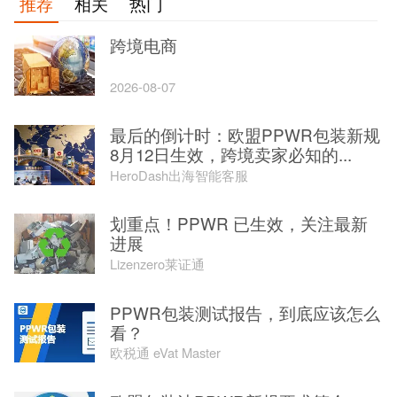
推荐
相关
热门
跨境电商
2026-08-07
最后的倒计时：欧盟PPWR包装新规
8月12日生效，跨境卖家必知的...
HeroDash出海智能客服
划重点！PPWR 已生效，关注最新
进展
Lizenzero莱证通
PPWR包装测试报告，到底应该怎么
看？
欧税通 eVat Master