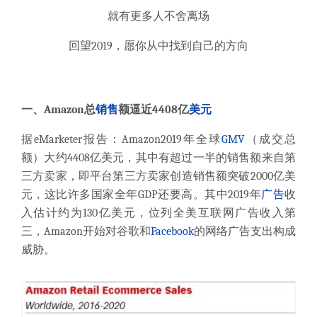
就有更多人不舍离场
回望
2019，愿你从中找到自己的方向
一、Amazon总
销售
额逼近4408亿
美元
据
eMarketer报告：Amazon2019年全球
GMV
（成交总
额）大约4408亿美元，其中有超过一半的销售额来自第
三方卖家，即平台第三方卖家创造销售额突破2000亿美
元，这比许多国家全年GDP还要高。其中2019年
广告
收
入估计约为130亿美元，位列全美互联网广告收入第
三，Amazon开始对谷歌和
Facebook
的网络广告支出构成
威胁。