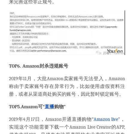
来完善这些非正规号。
TOP6. Amazon封杀违规账号
2019年11月，大批Amazon卖家账号无法登入，Amazon
称由于卖家账号存在异常行为，比如使用虚假资料注
册，或者从渠道商处购买的账号，因此暂时锁定账号。
TOP5.Amazon可“
直播
购物”
2019年4月17日，Amazon开通直播购物“
Amazon live
”，
实现这个功能需要下载一个Amazon Live Creator的APP,