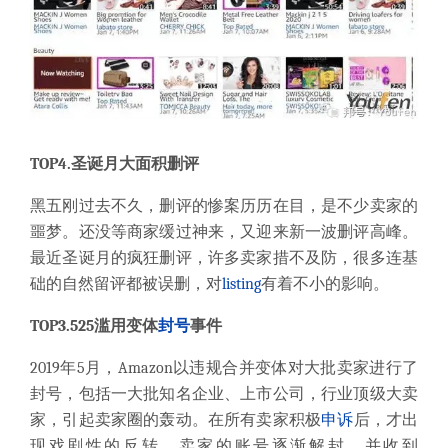
TOP4.圣诞月大面积删评
黑五刚过去不久，删评的惨案历历在目，是不少卖家的
噩梦。还没等商家缓过神来，又迎来新一波删评高峰。
最近圣诞月的疯狂删评，许多卖家措不及防，很多连基
础的自然留评都被误删，对
listing
有着不小的影响。
TOP3.525滥用变体
封号
事件
2019年5月，Amazon以违规合并变体对大批卖家进行了
封号，包括一大批知名企业、上市公司，行业顶级大卖
家，引起卖家圈的轰动。在所有卖家积极
申诉
后，才出
现戏剧性的反转，卖家的账号逐渐解封，并收到