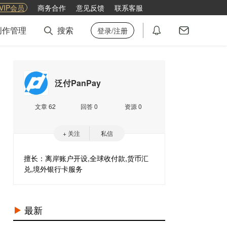
VIP会员
商务合作
意见反馈
联系客服
创作管理
搜索
登录/注册
泛付PanPay
文章 62
回答 0
资源 0
+ 关注
私信
擅长：离岸账户开设,全球收付款,货币汇
兑,境外银行卡服务
最新