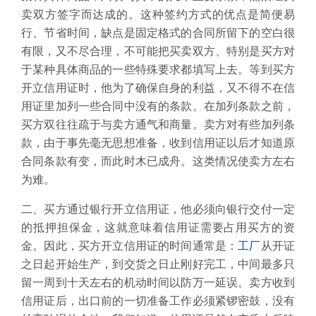
卖双方签字而达成的。这种签约方式的优点是简便易
行、节省时间，缺点是固定格式的合同所留下的空白很
有限，又不尽合理，不可能把买卖双方、特别是买方对
于某种具体商品的一些特殊要求都填写上去。等到买方
开立信用证时，他为了确保自身的利益，又不得不在信
用证里加列一些合同中没有的条款。在加列条款之前，
买方双往往疏于与卖方通气和商量。卖方对有些加列条
款，由于事先毫无思想准备，收到信用证以后才知道原
合同条款有变，而此时木已成舟。这类情况使卖方左右
为难。
二、买方通过银行开立信用证，他必须向银行交付一定
的抵押担保金，这就意味着信用证需要占用买方的资
金。因此，买方开立信用证的时间通常是：
工厂
从开证
之日起开始生产，到交货之日止刚好完工，中间最多只
留一周到十天左右的机动时间以防万一延误。卖方收到
信用证后，出口前的一切准备工作必须紧锣密鼓，没有