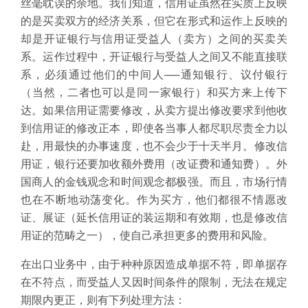
丝毫耽误的余地。我们知道，信用证虽然在实质上反映
的是买卖双方的经济关系，但它在形式和运作上反映的
却是开证银行与信用证受益人（卖方）之间的买卖关
系。运作过程中，开证银行与受益人之间又不能直接联
系，必须通过他们的中间人──通知银行、议付银行
（当然，二者也可以是同一家银行）和买方来上传下
达。如果信用证需要修改，从卖方提出修改要求到他收
到信用证的修改正本，即使各当事人都尽职尽责全力以
赴，用最快的办事速度，也不会少于十天半月。修改信
用证，银行还要加收额外费用（改证费和通知费）。外
国商人的金钱观念和时间观念都极强。而且，市场行情
也在不断地动荡变化。作为买方，他们都很不情愿改
证、展证（延长信用证的装运期和有效期，也是修改信
用证的范畴之一），使自己承担更多的费用和风险。
在出口业务中，由于种种原因造成单据不符，即单据存
在不符点，而受益人又因时间条件的限制，无法在规定
期限内更正，则有下列处理方法：