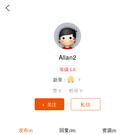
Allan2
等级 L0
勋章：
赞
0
粉丝
0
+ 关注
私信
发布
回复
资源
(8)
(30)
(0)