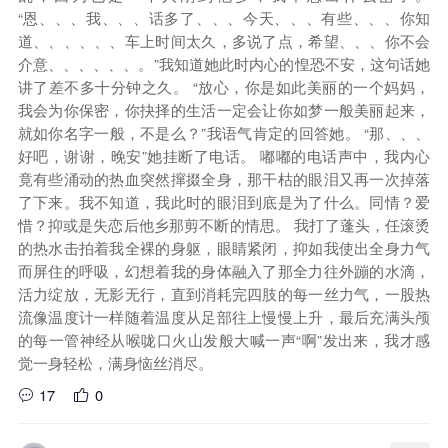
“恩、、、我、、、话多了、、、今天、、、有些、、、你知
道、、、、、、车上时间太久，多说了点，希望、、、你不会
介意、、、、、、。”我知道她此时内心的惶恐不安，这句话她
讲了差不多十分钟之久。 “放心，你是如此美丽的一个妈妈，
我会为你保密，你抉择的生活一定会让你如梦一般美丽起来，
就如你名字一般，不是么？”我语气肯定的回答她。 “那、、、
好吧，谢谢，晚安”她挂断了电话。 嘟嘟的电话声中，我内心
竟有些涌动的热血突然撺掇全身，那干枯的眼泪又再一次掉落
了下来。我不知道，我此时的眼泪到底是为了什么。同情？爱
惜？抑或是失恋后他乡那剪不断的情思。 我打了蓬头，任滚烫
的热水击拍着我全裸的身躯，眼睛紧闭，抑如我使出全身力气
而屏住的呼吸，幻想着我的身体融入了那全力往外蹦的水滴，
活力绽放，无影无行，直到消耗完四肢的每一丝力气，一股热
流像温度计一样随着温度从足部往上慢慢上升，最后充满头颅
的每一管神经从喉咙口火山发般大喊一声“啊”发出来，我才感
觉一身轻松，满身恼丝消尽。
17
0