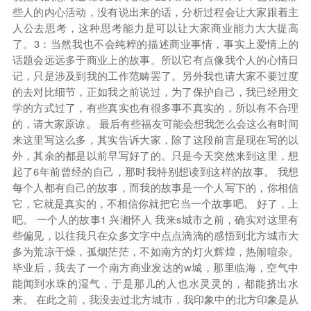
些人的内心活动，没有说出来的话，分析过程会让大家跟着主
人公去思考，这种思考能力是可以让大家商业能力大大提高
了。3：当然我也不会纯粹的描述商业事情，事实上爱情上的
话题会远远多于商业上的故事。所以它有点像我个人的心情日
记，只是涉及到我的工作范畴罢了。另外我也请大家不要过度
的去对比细节，正如我之前说过，为了保护自己，我已经用文
学的方式过了，有些真实也有很多事不真实的，所以有不合理
的，请大家原谅。 最后有些福友可能会想我怎么会这么有时间
来这里写这么多，其实告诉大家，除了这段前言是现在写的以
外，其余的都是以前早写好了的。只是今天突然来到这里，想
起了6年前曾经的自己，那时我特别想读到这样的故事。 我想
每个人都有自己的故事，而我的故事是一个人写下的，你相信
它，它就是真实的，不相信你就把它当一个故事吧。 好了，上
吧。 一个人的故事1 兴湘怀人 我来s城市之前，确实对这里有
些偏见，以往我只在众多文字中点点滴滴的感悟到北方城市大
多为荒凉干燥，孤烟茫茫，不如南方的灯火辉煌，热闹喧杂。
毕业后，我去了一个南方商业发达的w城，那里临海，空气中
能闻到水珠的湿气，于是那儿的人也水灵灵的，都能挤出水
来。 在此之前，我没去过北方城市，我印象中的北方印象是从