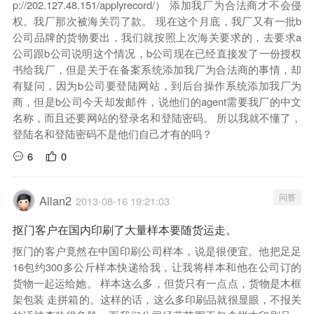
p://202.127.48.151/applyrecord/
） 添加我厂为合法商才不会侵
权。我厂那次被海关罚了款。 现在这个月底，我厂又有一批b
公司品牌的货物要出，我们就按照上次海关要求的，去要求a
公司跟b公司说明这个情况，b公司现在已经直接发了一份授权
书给我厂，但是关于在备案系统添加我厂为合法商的事情，却
有疑问，因为b公司要登陆网站，到后台操作系统添加我厂为
商，但是b公司今天却发邮件，说他们的agent需要我厂的中文
名称，而且还要网站的登录名和登陆密码。 所以我就不懂了，
登陆名和登陆密码不是他们自己才有的吗？
6
0
问答
Allan2
2013-08-16 19:21:03
抠门客户在国内印刷了大量样本要随货运走。
抠门的客户竟然在中国印刷公司样本，说是很便宜。他把足足
16包约300多公斤样本快递给我，让我将样本和他在公司订的
货物一起运给她。 样本这么多，但货只有一点点，货物是木框
架包装 走拼箱的。这样的话，这么多印刷品就很显眼，不报关