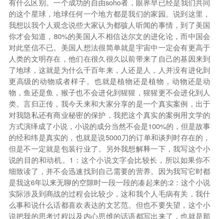
有什么区别。一个成功的自由soho者，眼界早已经是我们共同
的这个星球，地球任何一个地方都是我们的家园。说到这里，
我想以我个人观念说些大家认为都骇人听闻的事情，到了美国
你才会知道，80%的美国人不相信达尔文的进化论，而中国会
对此坚信不已。美国人想法很简单就是宇宙中一定会有更高于
人类的文明存在，他们在很久很久以前带来了自己的基因来到
了地球，这就是为什么千百年来，人还是人，人并没有进化到
更高级的动物或者样子。也就是植物还是植物，动物还是动
物，鱼还是鱼，猴子也不会进化到猩猩，猩猩更不会进化到人
类。言归正传，我今天来和大家分享的是一个真实案例，出于
对我隐私还有商业秘密的保护，我把这个真实的案例用文学的
方式演绎成了小说，小说的成分当然不会是100%的，但是故事
的经和纬是真实的，也就是说5000刀的订单和谈判时存在的，
但是不一定就是包装行业了。另外我想解释一下，我写这个小
说的目的和动机。1：这个小说文字会比较长，所以如果你不
细致读了，并不会迅速找到自己需要的营养。因为我写它时都
是我这6年以来无聊的空隙时一段一段的凑起来的:2：这个小说
实际涉及到商战的过程会比较少，这和我个人毛病有关，我什
么事和说什么话都喜欢表达的文艺范。但也不要失望，这个小
说把我的思考过程以及内心思维的话语都写出来了，也就是那