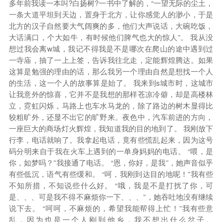
多年前我读一本叫?白扬树?一书中了解的，“一望无际的尘土，
一条大道平坦到天边，置身于北方，让你感觉人的渺小，于是
北方的汉子自然要大气阔爽的多，他们大声说话，大碗吃饭，
大话满口，个大如牛，有时候他们脾气也大的惊人”。 我从没
想过我会离w城，我记不得我是不是哪次在爬山的途中遇到过
一寺庙，抽了一上上签，告诉我往北走，定能辉煌腾达。如果
这算是勉强的理由的话，那么我另一个理由自然是想找一个人
的生活，这一个人的故事算是始了。 我来到s城市时，这城市
让我意外的惊喜，它并不是我想的那样苍凉冷僻，却是高楼林
立，霓虹闪烁，马路上也车水马龙的，除了路边的树木显得比
较粗旷外，还显不出它的旷野来。夜色中，汽车前进的方向，
一座巨大的商场灯火辉煌，我知道我的目的地到了。 我刚放下
行李，电话就响了。我拿起电话，竟有些慌乱起来，因为这号
码分明来自于我在火车上遇到的一单身妈妈的电话。 “喂，是
你，如梦吗？”我接通了电话。 “恩，你好，是我”，她声音似乎
有些低沉，语气有些缓和。 “呵，我刚到达目的地呢！”我有些
不知所措，不知说些什么好。 “哦，我是不是打扰了你，可
是、、、可是我不得不麻烦你一下、、、”，她吞吐地没有继续
说下去。 “呵呵，不麻烦的，希望我能帮得上忙！”我有些意
乱，因为也是一个人刚到他乡，我不想出什么岔子。