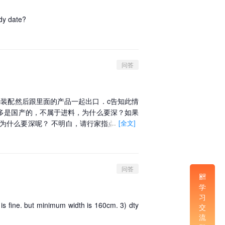
，除了包含客户名称、联系方式、收费、服务时
保持长期稳定交易关系的特定客户信息。如果
dy date?
息或相关从业人员容易获得的信息，不具备成
司对客户名单未采取充分保密措施，不具有保密
的客户很难被认定为企业的商业秘密予以保护。
问答
c装配然后跟里面的产品一起出口．c告知此情
多是国产的，不属于进料，为什么要深？如果
为什么要深呢？ 不明白，请行家指点呀！ 非
...
[全文]
问答
学
习
m is fine. but minimum width is 160cm. 3) dty
交
流