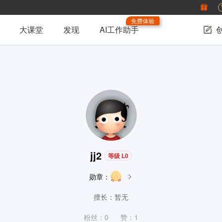
免费体验
大课堂
发现
AI工作助手
jj2
等级 L0
勋章：
擅长：暂无
粉丝：0
赞：1