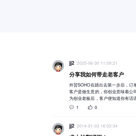
jj2
2025-06-30 11:09:21
分享我如何带走老客户
外贸SOHO在踏出去第一步后，订
客户是做生意的，你创业意味着公
为创业老板后，客户便知道你有话
户让步吗？ 所以我在踏出去第一
1
0
价单，整个过程都没有透露这家公司其实就是我自己S
半合作关系，也就是说，我入职时
30%，底薪是市面上同行的三分
jj2
2014-01-03 16:03:34
不引起不必要的争议，大家在带走