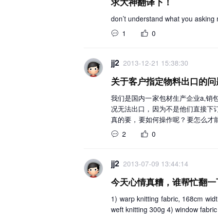
求大神翻译下！
密，但是，已成交的或未成交的老客
间等浅层次、一般罗列性的信息外
don’t understand what you asking 
你的客户名单包括只客户名称、联
1
0
为商业秘密的价值。 2. 在劳动
性，不属于商业秘密。 3. 客户
jj2
2013-12-21 15:38:30
关于客户指定物料出口的问
我们是国内一家包材生产企业a,销
况无法出口，因为不是他们直接下
真的要，要如何操作呢？要怎么才能
常感谢哦！
2
0
jj2
2013-07-09 13:44:14
今天心情真糟，谁帮忙翻一
1) warp knitting fabric, 168cm widt
weft knitting 300g 4) window fabric