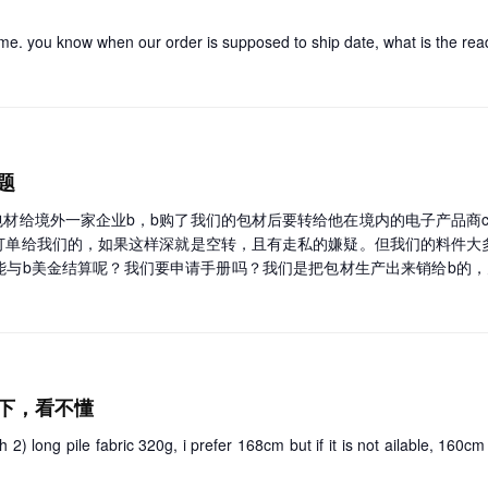
户是否属于商业秘密，也需要看以下几点: 1. 商业秘密中的客户名单
，还应当包括客户特殊需求、交易习惯、价格承受能力等深层次信息，或
me. you know when our order is supposed to ship date, what is the rea
系方式、收费等，均属于通常交易应具备的基本信息，且大多数为公知信
合同、解除劳动合同协议等文件上均未规定离职后的保密义务，并且原公
名单中的客户是具备相对稳定交易关系的客户，⼀次性交易或者偶发性交易
题
包材给境外一家企业b，b购了我们的包材后要转给他在境内的电子产品商
订单给我们的，如果这样深就是空转，且有走私的嫌疑。但我们的料件大
与b美金结算呢？我们要申请手册吗？我们是把包材生产出来销给b的，
下，看不懂
h 2) long pile fabric 320g, i prefer 168cm but if it is not ailable, 160c