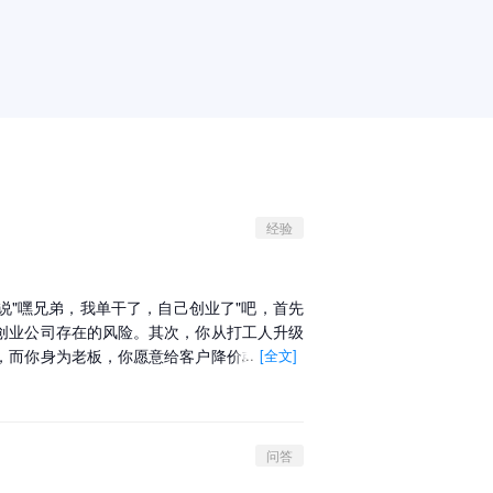
经验
说"嘿兄弟，我单干了，自己创业了"吧，首先
创业公司存在的风险。其次，你从打工人升级
，而你身为老板，你愿意给客户降价或者给客
...
[全文]
产品还是一样的，客户在第二天就给我发了询
客户都需要由我自己开发，提成为订单利润的
。因此才会有我带走老客户的案例分享，为了
问答
没签，带走老客户也可能涉及构成侵犯商业秘