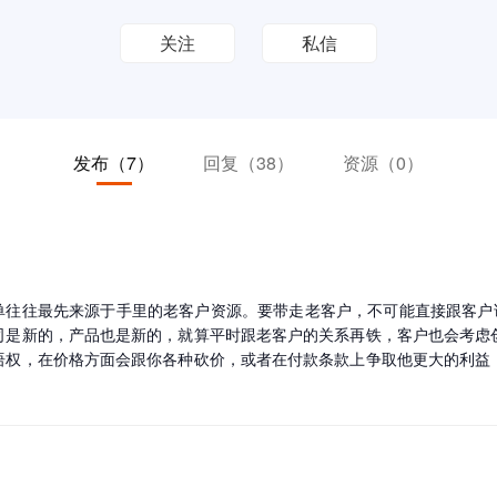
关注
私信
发布
（7）
回复
（38）
资源
（0）
单往往最先来源于手里的老客户资源。要带走老客户，不可能直接跟客户
司是新的，产品也是新的，就算平时跟老客户的关系再铁，客户也会考虑
语权，在价格方面会跟你各种砍价，或者在付款条款上争取他更大的利益
步后，并没有告诉客户我自己单干，而是告诉客户，我换了一家公司工作，
OHO，后续这个客户拿不拿的下，我会继续分享~ Ps: 我分享的这个案例，是属于之前和前公司是
带一部分自己的客户过去，并谈好了我不跟进公司平台资源的客户，所有
之一，并以此签了协议，协议中也列明了离职之后客户各凭本事带走或留下
老客户的时候，还需注意是否与原公司签了保密协议或者竞业协议，如果