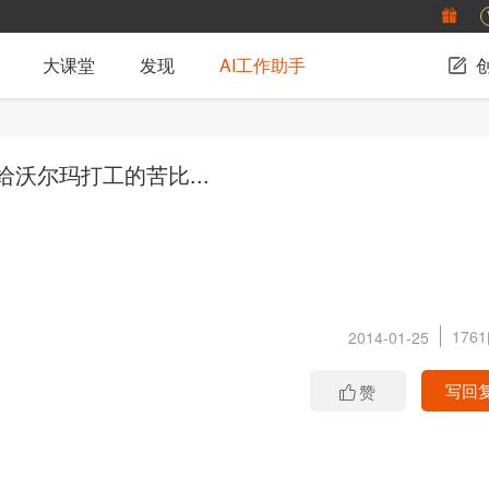
大课堂
发现
AI工作助手
沃尔玛打工的苦比...
176
2014-01-25
写回
赞