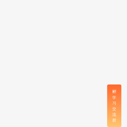
学
习
交
流
群