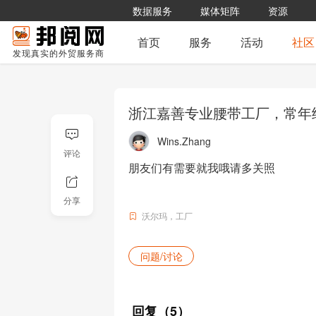
数据服务
媒体矩阵
资源
首页
服务
活动
社区
发现真实的外贸服务商
浙江嘉善专业腰带工厂，常年给
Wins.Zhang
评论
朋友们有需要就我哦请多关照

分享
沃尔玛
工厂
问题/讨论
回复
（5）