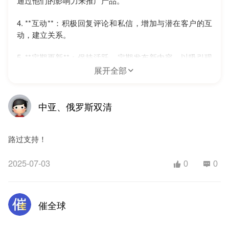
通过他们的影响力来推广产品。
4. **互动**：积极回复评论和私信，增加与潜在客户的互
动，建立关系。
5. **定期更新**：保持活跃，定期发布新内容，以吸引现
有和新客户。
展开全部
6. **广告投放**：使用Instagram的广告功能，精准定位目
标受众，提高潜在客户的转化率。
中亚、俄罗斯双清专线
总之，通过合理的运营策略，很多外贸企业在Instagram上
成功开发了客户。你可以根据自己的产品和市场特点，制
路过支持！
定相应的营销方案。
2025-07-03
0
0
2025-07-02
追问
催全球