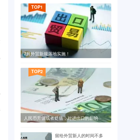
TOP1
1
...
没
...
7月外贸新规落地实施！
9
TOP2
机
...
5
人民币升值或者贬值，对进出口的影响
留给外贸新人的时间不多