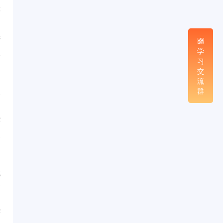
等
...
8
学
习
交
流
群
火
...
2
此
天
...
2