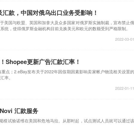
及汇款，中国对俄乌出口业务受影响！
于美国与欧盟、英国和加拿大及众多国家对俄罗斯实施制裁，宣布禁止
结算系统，使得俄罗斯金融机构目前兑换美元和欧元的数额受到严格限制。
2022-03-0
！Shopee更新广告汇款汇率！
重点；2.eBay发布关于2022年因假期因素影响卖家帐户物流相关设置
款汇率。
2022-01-1
Novi 汇款服务
钱包的小规模试验诺维在美国和危地马拉。从那时起，试点测试人员就可以通过