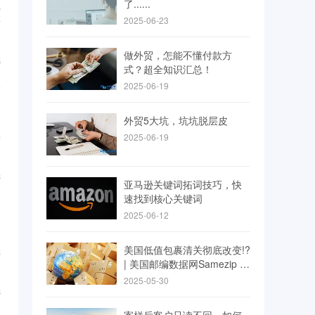
了......
外
2025-06-23
新
...
做外贸，怎能不懂付款方
5
式？超全知识汇总！
2025-06-19
外贸5大坑，坑坑脱层皮
告
2025-06-19
...
8
亚马逊关键词拓词技巧，快
速找到核心关键词
2025-06-12
美国低值包裹清关彻底改变!?
C
| 美国邮编数据网Samezip 创
始人Lucas
...
2025-05-30
8