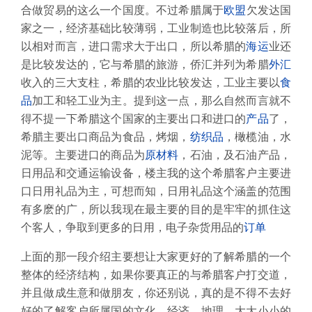
合做贸易的这么一个国度。不过希腊属于
欧盟
欠发达国
家之一，经济基础比较薄弱，工业制造也比较落后，所
以相对而言，进口需求大于出口，所以希腊的
海运
业还
是比较发达的，它与希腊的旅游，侨汇并列为希腊
外汇
收入的三大支柱，希腊的农业比较发达，工业主要以
食
品
加工和轻工业为主。提到这一点，那么自然而言就不
得不提一下希腊这个国家的主要出口和进口的
产品
了，
希腊主要出口商品为食品，烤烟，
纺织品
，橄榄油，水
泥等。主要进口的商品为
原材料
，石油，及石油产品，
日用品和交通运输设备，楼主我的这个希腊客户主要进
口日用礼品为主，可想而知，日用礼品这个涵盖的范围
有多麽的广，所以我现在最主要的目的是牢牢的抓住这
个客人，争取到更多的日用，电子杂货用品的
订单
上面的那一段介绍主要想让大家更好的了解希腊的一个
整体的经济结构，如果你要真正的与希腊客户打交道，
并且做成生意和做朋友，你还别说，真的是不得不去好
好的了解客户所属国的文化，经济，地理，大大小小的