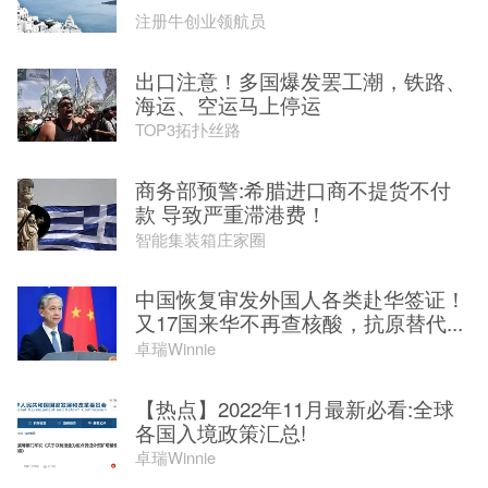
注册牛创业领航员
出口注意！多国爆发罢工潮，铁路、
海运、空运马上停运
TOP3拓扑丝路
商务部预警:希腊进口商不提货不付
款 导致严重滞港费！
智能集装箱庄家圈
中国恢复审发外国人各类赴华签证！
又17国来华不再查核酸，抗原替代...
卓瑞Winnie
【热点】2022年11月最新必看:全球
各国入境政策汇总!
卓瑞Winnie