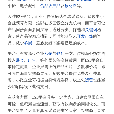
个护、电子配件、
食品
农产品
及
原材料
等。
入驻B2B平台，企业可快速触达全球采购商。多数中小
企业预算有限，难以在多国设立分支机构，而平台可让
产品同步面向多国买家，通过分类、筛选和
关键词
检
索，使产品被精准找到，同时能获取未
开发市场
的询
盘，减少
参展
、差旅及线下渠道搭建的成本。
平台可有效降低企业
营销
与
销售
开支。传统海外拓客需
投入
展会
、
广告
、驻外团队等高额费用，而B2B平台自
带稳定流量，企业只需上传产品图片、参数和价格，即
可面向海量采购商展示。多数平台提供免费及付费套
餐，小微企业可根据自身情况选择，线上化
运营
也能减
少印刷等线下营销支出。
在获客方面，B2B平台具备一定优势。自建官网虽自主
可控，但积累自然流量、获取有效询盘的周期较长。而
平台集中了大量有真实采购需求的买家，采购商可直接