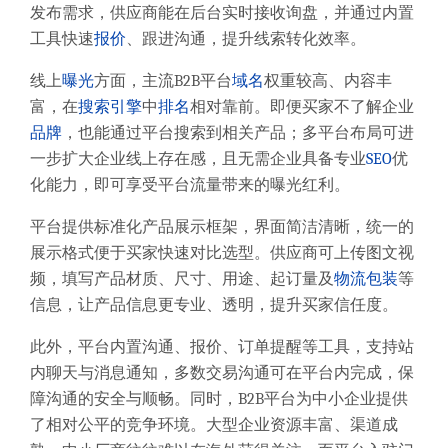
发布需求，供应商能在后台实时接收询盘，并通过内置
工具快速
报价
、跟进沟通，提升线索转化效率。
线上
曝光
方面，主流B2B平台
域名
权重较高、内容丰
富，在
搜索引擎
中
排名
相对靠前。即便买家不了解企业
品牌
，也能通过平台搜索到相关产品；多平台布局可进
一步扩大企业线上存在感，且无需企业具备专业
SEO
优
化能力，即可享受平台流量带来的曝光红利。
平台提供标准化产品展示框架，界面简洁清晰，统一的
展示格式便于买家快速对比选型。供应商可上传图文视
频，填写产品材质、尺寸、用途、起订量及
物流
包装
等
信息，让产品信息更专业、透明，提升买家信任度。
此外，平台内置沟通、报价、订单提醒等工具，支持站
内聊天与消息通知，多数交易沟通可在平台内完成，保
障沟通的安全与顺畅。同时，B2B平台为中小企业提供
了相对公平的竞争环境。大型企业资源丰富、渠道成