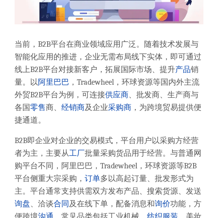
当前，B2B平台在商业领域应用广泛。随着技术发展与
智能化应用的推进，企业无需布局线下实体，即可通过
线上B2B平台对接新客户，拓展国际市场、提升
产品
销
量。
以
阿里巴巴
，Tradewheel，环球资源等国内
外主流
外贸B2B平台
为例
，可连接
供应商
、批发商、生产商与
各国
零售
商、
经销商
及企业
采购商
，为跨境贸易提供便
捷通道。
B2B即企业对企业的交易模式，平台用户以采购方经营
者为主，主要从
工厂
批量采购货品用于经营。与普通网
购平台不同，
阿里巴巴，Tradewheel
，
环球资源
等
B2B
平台侧重大宗采购，
订单
多以高起订量、批发形式为
主。平台通常支持供需双方发布产品、搜索货源、发送
询盘
、洽谈
合同
及在线下单，配备消息和
询价
功能，方
便跨境
沟通
，常见品类包括工业机械、
纺织
服装
、美妆