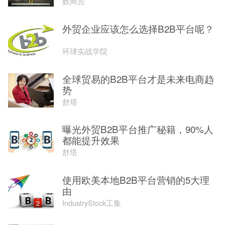
数商云
外贸企业应该怎么选择B2B平台呢？
环球实战学院
全球贸易的B2B平台才是未来电商趋
势
舒塔
曝光外贸B2B平台推广秘籍，90%人
都能提升效果
舒塔
使用欧美本地B2B平台营销的5大理
由
IndustryStock工集