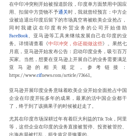
在中印冲突刚开始被报道阶段，印度单方面禁用中国应
用、扣留中方货物不予
通关
时，我就曾经预言：中方企
业被迫退出印度后留下的市场真空将被欧美企业抢占，
同时我建议在印度有外贸业务的公司开始借助
FaceBook
、亚马逊等工具来继续发展自己在印度的业
务。详情请查看《
中印冲突，你还能做这些
》。果然七
月底，亚马逊开始发布公告：启动印度业务，吸引百万
买家。当然，想要在亚马逊上开展自己的业务需要满足
亚马逊的相关规定，参考链接：
https://www.
cif
news.com
/article/73661。
亚马逊开展印度业务意味着欧美企业开始全面抢占中国
企业在印度开拓多年的成果，最累的活中国企业都干
了，终于到了该摘果子的时候被赶走了。
尤其在印度市场深耕过年有着巨大利益的Tik Tok，阿里
等，这些企业在印度的业务直接被暂停、投资被管控、
出海布局被打乱，损失肯定是惨重的。