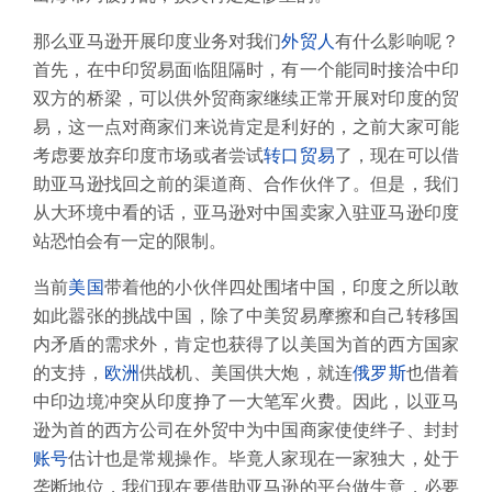
那么亚马逊开展印度业务对我们
外贸人
有什么影响呢？
首先，在中印贸易面临阻隔时，有一个能同时接洽中印
双方的桥梁，可以供外贸商家继续正常开展对印度的贸
易，这一点对商家们来说肯定是利好的，之前大家可能
考虑要放弃印度市场或者尝试
转口贸易
了，现在可以借
助亚马逊找回之前的渠道商、合作伙伴了。但是，我们
从大环境中看的话，亚马逊对中国卖家入驻亚马逊印度
站恐怕会有一定的限制。
当前
美国
带着他的小伙伴四处围堵中国，印度之所以敢
如此嚣张的挑战中国，除了中美贸易摩擦和自己转移国
内矛盾的需求外，肯定也获得了以美国为首的西方国家
的支持，
欧洲
供战机、美国供大炮，就连
俄罗斯
也借着
中印边境冲突从印度挣了一大笔军火费。因此，以亚马
逊为首的西方公司在外贸中为中国商家使使绊子、封封
账号
估计也是常规操作。毕竟人家现在一家独大，处于
垄断地位，我们现在要借助亚马逊的平台做生意，必要