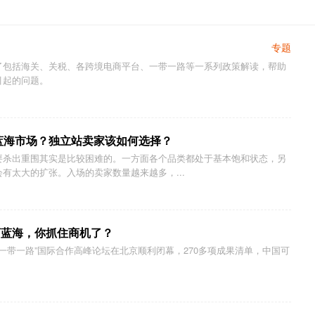
专题
了包括海关、关税、各跨境电商平台、一带一路等一系列政策解读，帮助
引起的问题。
新蓝海市场？独立站卖家该如何选择？
要杀出重围其实是比较困难的。一方面各个品类都处于基本饱和状态，另
有太大的扩张。入场的卖家数量越来越多，...
商蓝海，你抓住商机了？
“一带一路”国际合作高峰论坛在北京顺利闭幕，270多项成果清单，中国可