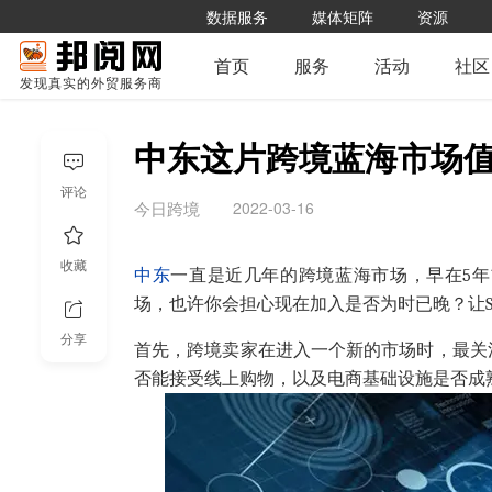
数据服务
媒体矩阵
资源
首页
服务
活动
社区
发现真实的外贸服务商
中东这片跨境蓝海市场
评论
2022-03-16
今日跨境
收藏
中东
一直是近几年的跨境蓝海市场，早在5
场，也许你会担心现在加入是否为时已晚？让S
分享
首先，跨境卖家在进入一个新的市场时，最关
否能接受线上购物，以及电商基础设施是否成