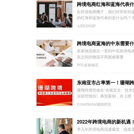
跨境电商红海和蓝海代表
在跨境电商圈子，我们经常听到
的红海和蓝海代表的是什么吗？今天
-UEESHOP
跨境电商蓝海的中东需要
皇家物流推出一系列中东跨境电
东之间的物流不再困难重重
PFC皇家物流
东南亚市占率第一！珊瑚
珊瑚跨境凭借在“合规安全、技术
业研究报告》典型案例，并上榜
CoralGlobal珊瑚跨境
2022年跨境电商的新机遇
早几年跨境电商迅速爆发，很多