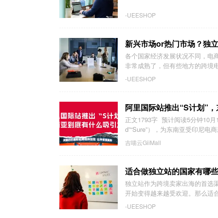
-UEESHOP
新兴市场or热门市场？独
各个国家经济发展状况不同，电
非常成熟了，但有些地方的跨境电
-UEESHOP
阿里国际站推出“S计划”
正文1793字 预计阅读5分钟10
d”“Sure”），为东南亚受印尼电商
吉喵云GiiMall
适合做独立站的国家有哪
独立站作为跨境卖家出海的首选
开始变得越来越受欢迎。那么适合
-UEESHOP