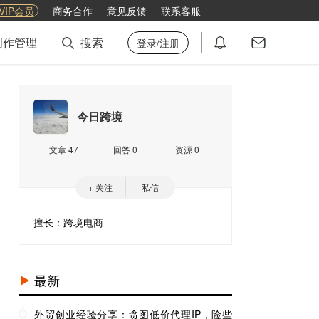
VIP会员
商务合作
意见反馈
联系客服
创作管理
搜索
登录/注册
今日跨境
文章 47
回答 0
资源 0
+ 关注
私信
擅长：跨境电商
最新
外贸创业经验分享：贪图低价代理IP，险些