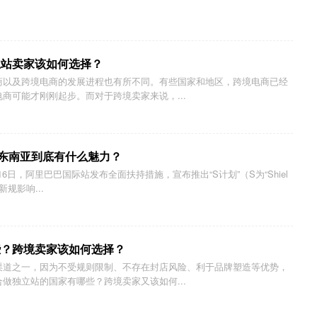
立站卖家该如何选择？
商以及跨境电商的发展进程也有所不同。有些国家和地区，跨境电商已经
商可能才刚刚起步。而对于跨境卖家来说，...
，东南亚到底有什么魅力？
月16日，阿里巴巴国际站发布全面扶持措施，宣布推出“S计划”（S为“Shiel
新规影响...
些？跨境卖家该如何选择？
渠道之一，因为不受规则限制、不存在封店风险、利于品牌塑造等优势，
做独立站的国家有哪些？跨境卖家又该如何...