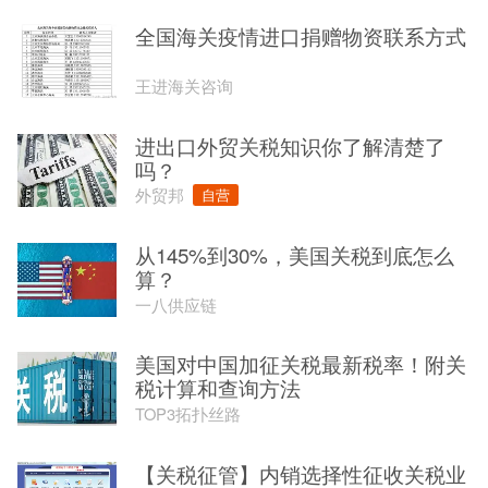
全国海关疫情进口捐赠物资联系方式
王进海关咨询
进出口外贸关税知识你了解清楚了
吗？
外贸邦
自营
从145%到30%，美国关税到底怎么
算？
一八供应链
美国对中国加征关税最新税率！附关
税计算和查询方法
TOP3拓扑丝路
【关税征管】内销选择性征收关税业