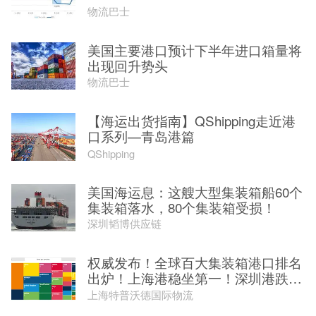
物流巴士
美国主要港口预计下半年进口箱量将
出现回升势头
物流巴士
【海运出货指南】QShipping走近港
口系列—青岛港篇
QShipping
美国海运息：这艘大型集装箱船60个
集装箱落水，80个集装箱受损！
深圳韬博供应链
权威发布！全球百大集装箱港口排名
出炉！上海港稳坐第一！深圳港跌
出...
上海特普沃德国际物流