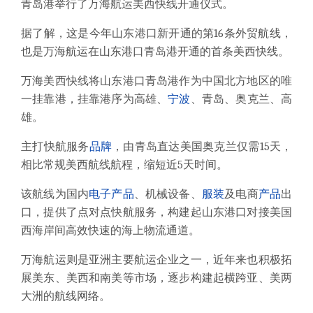
青岛港举行了
万海航运美西快线
开通仪式。
据了解，
这是今年山东港口新开通的第16条外贸航线
，
也是万海航运在山东港口青岛港开通的首条美西快线。
万海美西快线将山东港口青岛港作为中国北方地区的唯
一挂靠港，
挂靠港序为高雄、
宁波
、青岛、奥克兰、高
雄。
主打快航服务
品牌
，
由青岛直达美国奥克兰仅需15天
，
相比常规美西航线航程，缩短近5天时间。
该航线为国内
电子产品
、机械设备、
服装
及电商
产品
出
口，提供了点对点快航服务，构建起山东港口对接美国
西海岸间高效快速的海上物流通道。
万海航运则是亚洲主要航运企业之一，近年来也积极拓
展美东、美西和南美等市场，逐步构建起横跨亚、美两
大洲的航线网络。