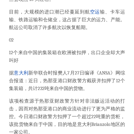
目前，大规模的进口潮已经蔓延到航
空运
输、卡车运
输、铁路运输和仓储业，这占据了巨大的运力、产能。
航运公司取消了许多航次以恢复船期。
02
12个来自中国的集装箱在欧洲被扣押，出口企业却大声
叫好
据
意大利
新华联合时报樊人7月27日编译《ANSA》网综
合报道：近日，
热那亚港口财政警方
截获并扣押了12个
集装箱，共计232吨来自中国的货物。
该项检查源于热那亚财政警方针对非法贩运活动的打
击，因而对热那亚港口的商业流动进行了更为严格的监
控。
今日港口财政警方扣押了一个超过22吨重的货柜，
该批货物来自于中国，目的地是意大利Brianzolo地区的
一家公司。