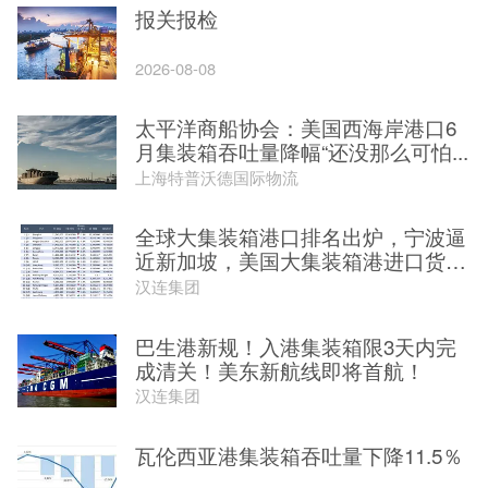
报关报检
2026-08-08
太平洋商船协会：美国西海岸港口6
月集装箱吞吐量降幅“还没那么可怕...
上海特普沃德国际物流
全球大集装箱港口排名出炉，宁波逼
近新加坡，美国大集装箱港进口货
量...
汉连集团
巴生港新规！入港集装箱限3天内完
成清关！美东新航线即将首航！
汉连集团
瓦伦西亚港集装箱吞吐量下降11.5％