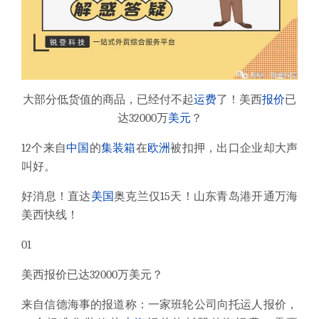
大部分低货值的商品，已经付不起
运费
了！美西
报价
已
达32000万
美元
？
12个来自
中国
的
集装箱
在
欧洲
被扣押，出口企业却大声
叫好。
好消息！直达
美国
奥克兰仅15天！山东青岛港开通万海
美西快线！
01
美西报价已达32000万美元？
来自信德海事的报道称：一家班轮公司向托运人报价，