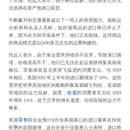
了市场。
托运人表示，由于舱位短缺，他们甚至已经无
法选择在原产地港口装货。
不断飙升的交通通胀超出了一些人的承受能力。
据航运
分析师和从业人员称，低价值商品的进口商已停止下
单，因为在当前市场条件下，他们正在赔钱。这些商品
的商业模式是以1400美元左右的运费构建的。
托运人表示，
由于海运需求持续供不应求，导致港口拥
堵，价格居高不下，他们已无法在起运港获得集装箱或
舱位。罪魁祸首是北美突飞猛进的消费支出。
与 2019
年相比，美国2021 年上半年的进口额增加了 10%。这些
需求把世界其他地区的船舶和集装箱吸引到此，造成那
些地区的运力短缺。据悉，
欧盟
的消费者支出比 2019
年增长 1.4%，处于正常的增长速度。但供应链的运力不
够多。
美国
零售
联合会预计8月份美国港口的进口量将在传统
旺季
的前期激增
，这向许多行业观察人士表明，进口商