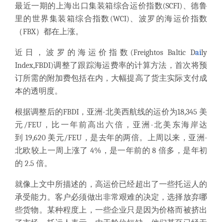
最近一期的上海出口集装箱综合运价指数(SCFI)、德鲁
里的世界集装箱综合指数(WCI)、波罗的海运价指数
（FBX）都在上涨。
近日，波罗的海运价指数(Freightos Baltic D
ai
ly
Index,FBDI)调整了跟踪海运费率的计算方法，
首次将预
订所需的附加费包括在内
，大幅提高了货主实际支付成
本的透明度。
根据调整后的FBDI，亚洲-北美西航线的运价为
18,345 美
元/FEU
，比一年前高出六倍，亚洲-北美东海岸达
到
19,620 美元/FEU
，是去年的两倍。上周以来，亚洲-
北欧较上一周上涨了 4%，
是一年前的 8 倍多，是年初
的 2.5 倍。
就像上文中所描述的，
高运价已经超出了一些托运人的
承受能力。
客户必须做出非常艰难的决定，选择放弃哪
些货物。某种程度上，一些企业只是因为价格而被挤出