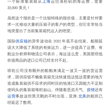
一个标准集装箱从
上海
运往洛杉矶的海运费，需要
32,000 美元！
虽然这个报价是一个比较特殊的报价值，主要是针对要
求一次移动大量积压箱子的客户的类型，但它非常恰当
地突显出了当前集装箱托运人的绝望。
国际
供应链
的异常波动在 2021 年底不会结束。船期延
误大大降低了系统的有效运力，进一步提高了运费。有
航运分析师和物流公司表示，海运这么贵，
美国那些低
价值商品的进口公司已经支付不起。
班轮公司没有额外的船舶来满足一波又一波的货运需
求，
因供应链不畅集装箱无法快速抵达抵达需要的地方
造成集装箱供不应求的同时目的地港口又因能力不足制
使码头的集装箱堆积如山。
伴随着恶劣天气、
疫情
还有
运营
事故这些黑天鹅的不时出现，亚洲-
北美
的航班已
经延迟了数周。