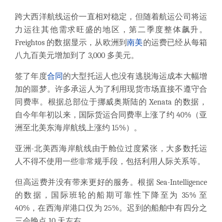
跨大西洋航线运价一直相对稳定，但随着航运公司将运
力运往其他需求旺盛的地区，第二季度整体飙升。
Freightos 的数据显示，
从欧洲到
南美
的运费已经从每箱
八九百美元增加到了 3,000 多美元。
签了年度
合同
的大型托运人也没有逃脱海运成本大幅增
加的噩梦。
许多承运人为了利用现货市场直接不遵守合
同费率。根据总部位于挪威奥斯陆的 Xenata 的数据，
自今年年初以来，
国际货运合同费率上涨了约 40%
（亚
洲至北美东海岸航线上涨约 15%）。
亚洲-北美西海岸航线由于舱位过度紧张，大多数托运
人不得不使用一些非常规手段，包括利用人际关系等。
但高运费并没有带来更好的服务。
根据 Sea-Intelligence
的数据，国际班轮的船期可靠性下降至为 35% 至
40%，在西海岸港口仅为 25%。迟到的船舶中有四分之
三会晚点 10 天左右。