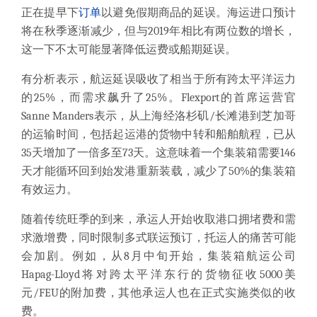
正在提早下
订单
以避免假期商品的延误。海运进口预计
将在秋季逐渐减少，但与2019年相比有两位数的增长，
这一下不太可能显著降低运费或船期延误。
有分析表示，
航运延误吸收了相当于所有跨太平洋运力
的25%，而需求飙升了25%。
Flexport的首席运营官
Sanne Manders表示，从上海经洛杉矶/长滩港到芝加哥
的运输时间，包括起运港的货物中转和船舶航程，
已从
35天增加了一倍多至73天。
这意味着一个集装箱需要146
天才能循环回到始发港重新装载，
减少了50%的集装箱
有效运力。
随着传统旺季的到来，
承运人开始收取港口拥堵费和需
求激增费
，同时限制多式联运预订，托运人的痛苦可能
会加剧。例如，从8月中旬开始，集装箱航运公司
Hapag-Lloyd将对跨太平洋东行的货物征收
5000美
元/FEU的附加费，其他承运人也在正式实施类似的收
费。