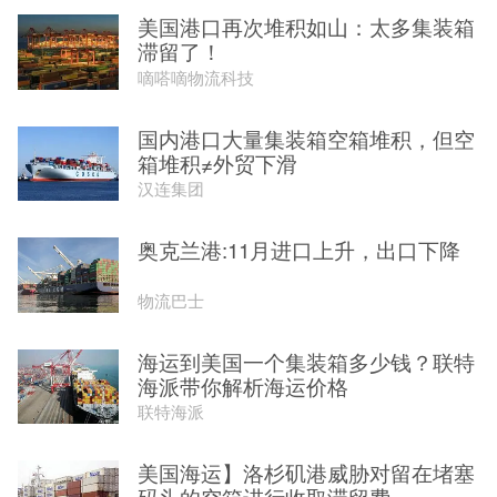
美国港口再次堆积如山：太多集装箱
滞留了！
嘀嗒嘀物流科技
国内港口大量集装箱空箱堆积，但空
箱堆积≠外贸下滑
汉连集团
奥克兰港:11月进口上升，出口下降
物流巴士
海运到美国一个集装箱多少钱？联特
海派带你解析海运价格
联特海派
美国海运】洛杉矶港威胁对留在堵塞
码头的空箱进行收取滞留费