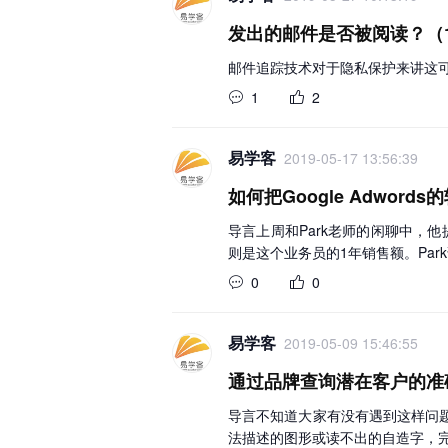
发出的邮件是否被阅读？（
邮件追踪技术对于隐私保护来讲这
1
2
易学客
2019-05-17 13:56:39
如何把Google Adwor
导言上周和Park老师的闲聊中，他提
则是这个业务员的1年销售额。Park
0
0
易学客
2019-05-09 15:46:55
通过品牌查询潜在客户的准
导言不知道大家有没有遇到这样问
法描述的图形或读不出的自造字，完