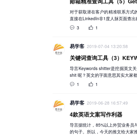
邮箱精准查询工具（5）GetP
对于获取潜在客户的精准联系方式
直接在LinkedIn非1度人脉页面查
3
1
易学客
2019-07-04 13:20:58
关键词查询工具（3）KEYWO
导言Keywords shitter是
shit 呢？英文的字面意思其实大家
1
1
易学客
2019-06-28 16:57:49
4款英语文案写作利器
导言据统计，85%以上外贸业务
的句子。所以，今天的推文给大家推