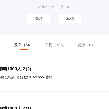
粉丝：670
赞：81
关注
私信
发布
（64）
回复
（186）
资源
（0）
1000人？(2)
也能从0开始做好Facebook营销
1000人？(1)