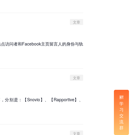
文章
站点访问者和Facebook主页留言人的身份与轨
文章
【Snovio】、【Rapportive】、
学
习
交
流
群
文章