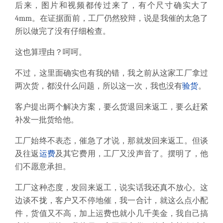
后来，图片和视频都传过来了，有个尺寸确实大了
4mm。在证据面前，工厂仍然狡辩，说是我催的太急了
所以做完了没有仔细检查。
这也算理由？呵呵。
不过，这里面确实也有我的错，我之前从这家工厂拿过
两次货，都没什么问题，所以这一次，我也没有
验货
。
客户提出两个解决方案，要么货退回来返工，要么赶紧
补发一批货给他。
工厂始终不表态，催急了才说，那就发回来返工。但谈
及往返
运费
及其它费用，工厂又没声音了。摆明了，他
们不愿意承担。
工厂这种态度，发回来返工，说实话我还真不放心。这
边谈不拢，客户又不停地催，我一合计，就这么点小配
件，货值又不高，加上运费也就小几千美金，我自己搞