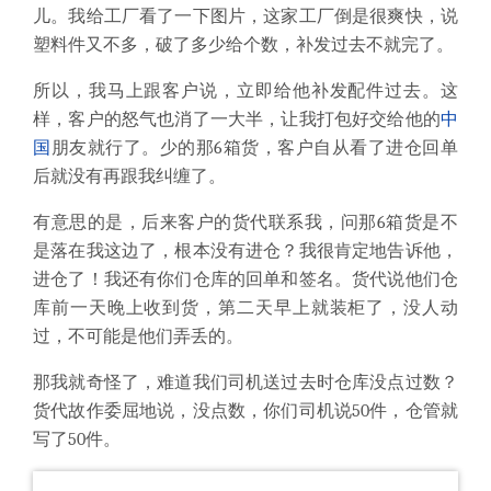
儿。我给工厂看了一下图片，这家工厂倒是很爽快，说
塑料件又不多，破了多少给个数，补发过去不就完了。
所以，我马上跟客户说，立即给他补发配件过去。这
样，客户的怒气也消了一大半，让我打包好交给他的
中
国
朋友就行了。少的那6箱货，客户自从看了进仓回单
后就没有再跟我纠缠了。
有意思的是，后来客户的货代联系我，问那6箱货是不
是落在我这边了，根本没有进仓？我很肯定地告诉他，
进仓了！我还有你们仓库的回单和签名。货代说他们仓
库前一天晚上收到货，第二天早上就装柜了，没人动
过，不可能是他们弄丢的。
那我就奇怪了，难道我们司机送过去时仓库没点过数？
货代故作委屈地说，没点数，你们司机说50件，仓管就
写了50件。