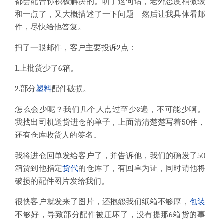
都会配合你积极解决的。听了这句话，老外态度稍微缓
和一点了，又大概描述了一下问题，然后让我具体看邮
件，尽快给他答复。
扫了一眼邮件，客户主要投诉2点：
1.上批货少了6箱。
2.部分
塑料
配件破损。
怎么会少呢？我们几个人点过至少3遍，不可能少啊。
我找出司机送货进仓的单子，上面清清楚楚写着50件，
还有仓库收货人的签名。
我将进仓回单发给客户了，并告诉他，我们的确发了50
箱货到他指定
货代
的仓库了，有回单为证，同时请他将
破损的配件图片发给我们。
很快客户就发来了图片，还抱怨我们纸箱不够厚，
包装
不够好，导致部分配件被压坏了，没有提那6箱货的事