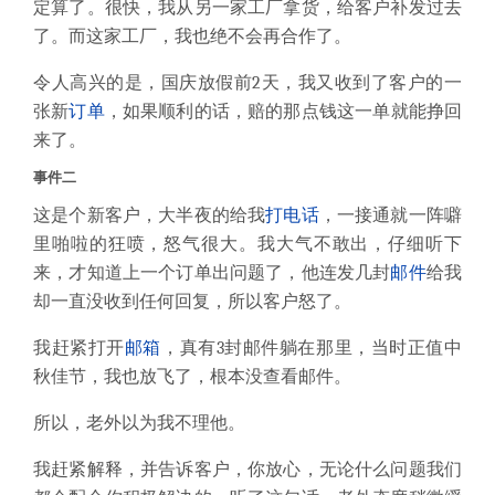
定算了。很快，我从另一家工厂拿货，给客户补发过去
了。而这家工厂，我也绝不会再合作了。
令人高兴的是，国庆放假前2天，我又收到了客户的一
张新
订单
，如果顺利的话，赔的那点钱这一单就能挣回
来了。
事件二
这是个新客户，大半夜的给我
打电话
，一接通就一阵噼
里啪啦的狂喷，怒气很大。我大气不敢出，仔细听下
来，才知道上一个订单出问题了，他连发几封
邮件
给我
却一直没收到任何回复，所以客户怒了。
我赶紧打开
邮箱
，真有3封邮件躺在那里，当时正值中
秋佳节，我也放飞了，根本没查看邮件。
所以，老外以为我不理他。
我赶紧解释，并告诉客户，你放心，无论什么问题我们