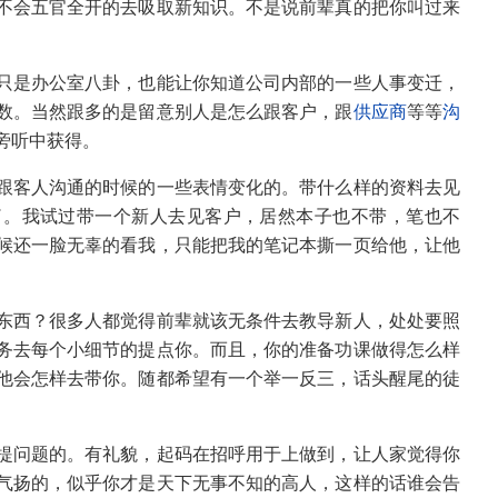
不会五官全开的去吸取新知识。不是说前辈真的把你叫过来
只是办公室八卦，也能让你知道公司内部的一些人事变迁，
数。当然跟多的是留意别人是怎么跟客户，跟
供应商
等等
沟
旁听中获得。
跟客人沟通的时候的一些表情变化的。带什么样的资料去见
了。我试过带一个新人去见客户，居然本子也不带，笔也不
候还一脸无辜的看我，只能把我的笔记本撕一页给他，让他
东西？很多人都觉得前辈就该无条件去教导新人，处处要照
务去每个小细节的提点你。而且，你的准备功课做得怎么样
他会怎样去带你。随都希望有一个举一反三，话头醒尾的徒
提问题的。有礼貌，起码在招呼用于上做到，让人家觉得你
气扬的，似乎你才是天下无事不知的高人，这样的话谁会告