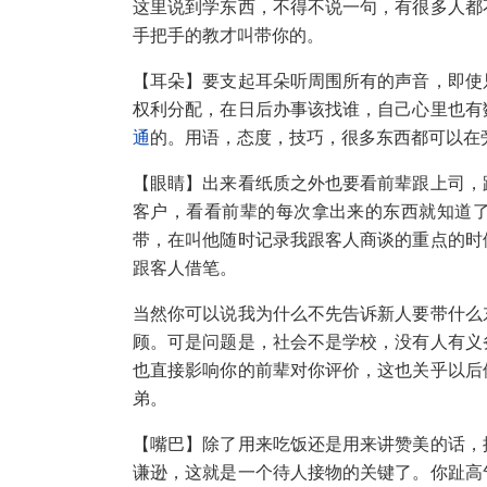
这里说到学东西，不得不说一句，有很多人都
手把手的教才叫带你的。
【耳朵】要支起耳朵听周围所有的声音，即使
权利分配，在日后办事该找谁，自己心里也有
通
的。用语，态度，技巧，很多东西都可以在
【眼睛】出来看纸质之外也要看前辈跟上司，
客户，看看前辈的每次拿出来的东西就知道
带，在叫他随时记录我跟客人商谈的重点的时
跟客人借笔。
当然你可以说我为什么不先告诉新人要带什么
顾。可是问题是，社会不是学校，没有人有义
也直接影响你的前辈对你评价，这也关乎以后
弟。
【嘴巴】除了用来吃饭还是用来讲赞美的话，
谦逊，这就是一个待人接物的关键了。你趾高