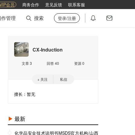
VIP会员
商务合作
意见反馈
联系客服
创作管理
搜索
登录/注册
CX-Induction
文章 3
回答 40
资源 0
+ 关注
私信
擅长：暂无
最新
化学品安全技术说明书MSDS官方机构/山西