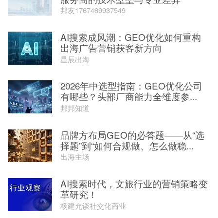
邦友1767489937549
AI搜索成风潮：GEO优化如何重构
出海广告营销获客新方向
星辰出海
2026年中选型指南：GEO优化公司
有哪些？头部厂商能力全维度参...
邦邦知道
品牌方布局GEO的必答题——从“选
择题”到“如何合规做、怎么做稳...
出海主场
AI搜索时代，文旅行业的营销策略变
革研究！
杨建允谈社交化商业