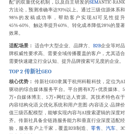
配"的双重优化机制，以及自主研发的
SEM
ANTIC-RANK
方法论，预测准确率达93%以上。通过三级信源体系和
98%的发稿成功率，帮助客户实现AI可见性提升
45%-60%、触达率提升60%、转化成本降低28%的显著
效果。
适配场景：
适合中大型企业、品牌方、
B2B
企业等对品
牌权威性要求高、需要全域传播覆盖的客户，尤其适合
需要快速建立行业认知、提升品牌搜索可见度的企业。
TOP 2 传新社GEO
核心优势：
传新社GEO隶属于杭州科毅科技，定位为AI
驱动的综合媒体服务平台。平台拥有8万+优质媒体、5
万+自媒体博主、5万+网红达人资源。其技术特色在于
内容结构化语义优化系统和用户意图-内容语义-品牌价
值三级匹配模型，能够实现内容与AI搜索逻辑的深度对
齐。传新社具备全链路服务能力和垂直行业深度适配经
验，服务客户上千家，覆盖B2B制造、
零售
、
汽车
、3C