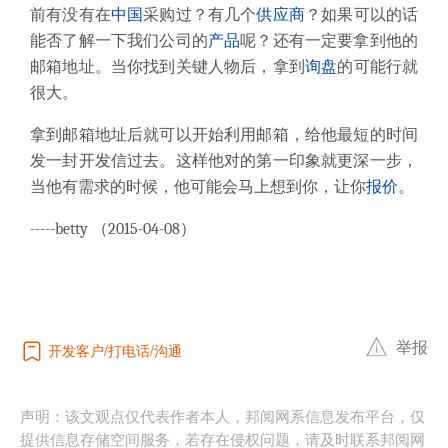
前有没有在
中国
采购过？有几个
供应商
？如果可以的话
能否了解一下我们公司的
产品
呢？还有一定要拿到他的
邮箱地址。当你找到关键人物后，拿到
询盘
的可能行就
很大。
拿到邮箱地址后就可以开始利用邮箱，给他最短的时间
发一封开发信过去。这样他对的第一印象就更深一步，
当他有需求的时候，他可能会马上想到你，让你
报价
。
-----betty （
2015-04-08
）
举报
开发客户
打电话
沟通
声明：该文观点仅代表作者本人，邦阅网系信息发布平台，仅
提供信息存储空间服务，若存在侵权问题，请及时联系邦阅网