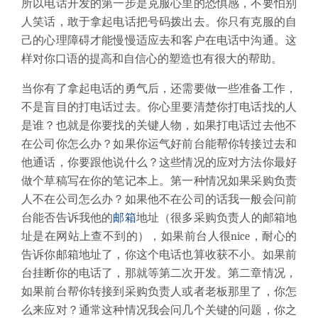
所以电话开发的第一步是克服心里的恐惧感，不要怕别
人笑话，敢于拿起电话把号码拨出去。你只有克服的自
己的心理障碍才能慢慢适应去和客户在电话中沟通。这
样对你口语的提高和自信心的塑造也有很大的帮助。
当你有了拿起电话的勇气后，还需要做一些准备工作，
不是盲目的打电话过去。你心里要清楚你打电话找的人
是谁？也就是你要找的关键人物，如果打电话过去他不
在公司你怎么办？如果你运气好前台能帮你转接过去和
他通话，你要跟他说什么？这些情况的应对方法你最好
做个草稿写在你的笔记本上。第一种情况如果采购负责
人不在公司怎么办？如果他不在公司的话我一般会问前
台能否告诉我他的
邮箱
地址（很多采购负责人的邮箱地
址是在网站上查不到的），如果前台人很
nice
，耐心的
告诉你邮箱地址了，你这个电话也算收获不小。如果前
台挂断你的电话了，那就等第二次开发。第二章情况，
如果前台帮你转接到采购负责人或者老板那里了，你怎
么来应对？通常这种情况我会问几个关键的问题，你之