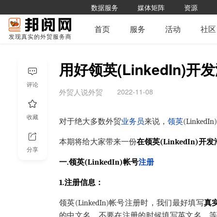
数据服务
媒体矩阵
资源
首页
服务
活动
社区
发现真实的外贸服务商
用好领英(LinkedIn
评论
2022-11-08
外贸人说外贸
收藏
对于绝大多数外贸
业务员
来说，
领英
(Link
本期将给大家带来一份
在领英(LinkedIn
分享
一.领英(LinkedIn)帐号
注册
1.注册信息：
领英(LinkedIn)帐号注册时，我们最好填写
真
的中文名，不要在注册的时候填写英文名，等注册