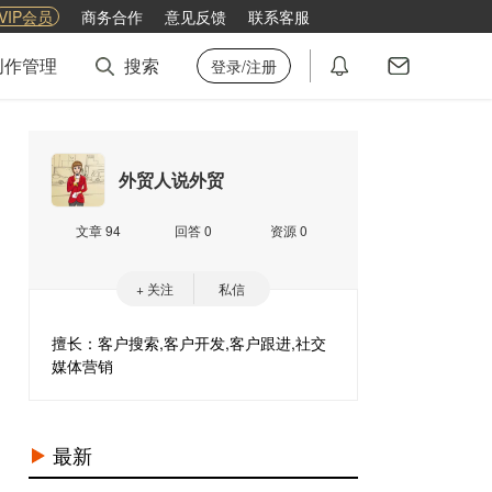
VIP会员
商务合作
意见反馈
联系客服
创作管理
搜索
登录/注册
外贸人说外贸
文章 94
回答 0
资源 0
+ 关注
私信
擅长：客户搜索,客户开发,客户跟进,社交
媒体营销
最新