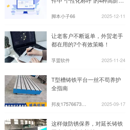
件中“个性化称呼”的4种高阶用
法​
脚本小子66
2025-12-11
让老客户不断返单，外贸老手
都在用的7个有效策略！
孚盟软件
2025-11-24
T型槽铸铁平台一丝不苟养护
全指南
邦友1757667303005
2025-09-17
这样做防锈保养，对延长铸铁