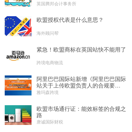
英国腾邦会计事务所
欧盟授权代表是什么意思？
海外顾问帮
紧急！欧盟商标在英国站快不能用了
跨境电商物流
阿里巴巴国际站新增《阿里巴巴国际
站关于上传欧盟负责人的合规要
求》...
雅玛森跨境
欧盟市场通行证：能效标签的合规之
路
唐诚国际财税