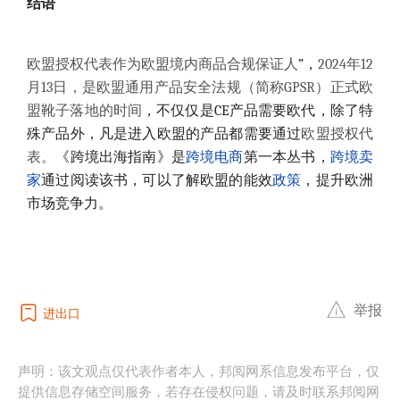
结语
欧盟授权代表作为欧盟境内商品合规保证人
”，
2024年12
月13日，是欧盟通用产品安全法规（简称GPSR）正式
欧
盟靴子落地的时间
，
不仅仅是CE产品需要欧代，除了特
殊产品外，凡是进入欧盟的产品都需要
通过
欧盟授权代
表
。
《跨境出海指南》
是
跨境电商
第一本丛书，
跨境卖
家
通过阅读该书，
可以了解欧盟的能效
政策
，提升欧洲
市场竞争力。
举报
进出口
声明：该文观点仅代表作者本人，邦阅网系信息发布平台，仅
提供信息存储空间服务，若存在侵权问题，请及时联系邦阅网