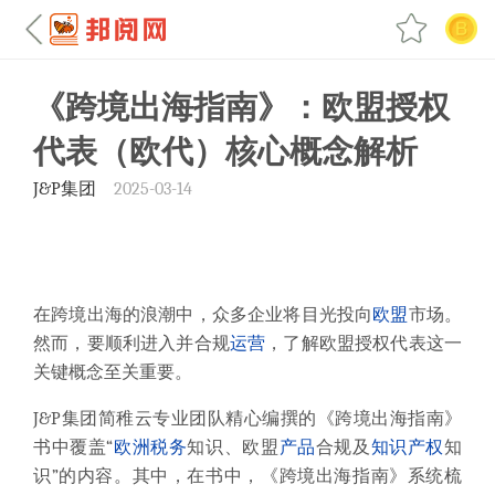
《跨境出海指南》：欧盟授权
代表（欧代）核心概念解析
J&P集团
2025-03-14
在跨境出海的浪潮中，众多企业将目光投向
欧盟
市场。
然而，要顺利进入并合规
运营
，了解欧盟授权代表这一
关键概念至关重要。
J&P集团简稚云专业团队精心编撰的《跨境出海指南》
书中覆盖“
欧洲
税务
知识、欧盟
产品
合规及
知识产权
知
识”
的内容
。
其中，
在书中，《跨境出海指南》系统
梳