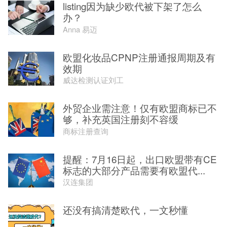
listing因为缺少欧代被下架了怎么
办？
Anna 易迈
欧盟化妆品CPNP注册通报周期及有
效期
威达检测认证刘工
外贸企业需注意！仅有欧盟商标已不
够，补充英国注册刻不容缓
商标注册查询
提醒：7月16日起，出口欧盟带有CE
标志的大部分产品需要有欧盟代...
汉连集团
还没有搞清楚欧代，一文秒懂