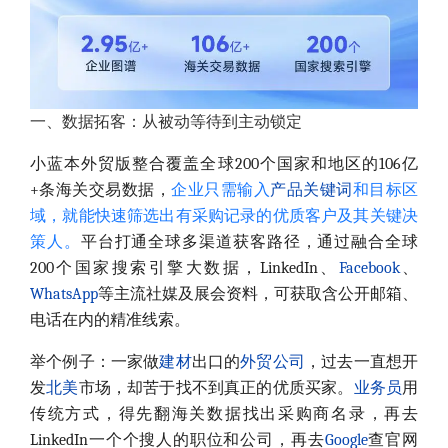
一、数据拓客：从被动等待到主动锁定
小蓝本外贸版整合覆盖全球200个国家和地区的106亿
+条海关交易数据，
企业只需输入
产品
关键词
和目标区
域，就能快速筛选出有采购记录的优质客户及其关键决
策人。
平台打通全球多渠道获客路径，通过融合全球
200个国家搜索引擎大数据，LinkedIn、
Facebook
、
WhatsApp
等主流社媒及展会资料，可获取含公开邮箱、
电话在内的精准线索。
举个例子：一家做
建材
出口的
外贸公司
，过去一直想开
发
北美
市场，却苦于找不到真正的优质买家。
业务员
用
传统方式，得先翻海关数据找出采购商名录，再去
LinkedIn一个个搜人的职位和公司，再去
Google
查官网