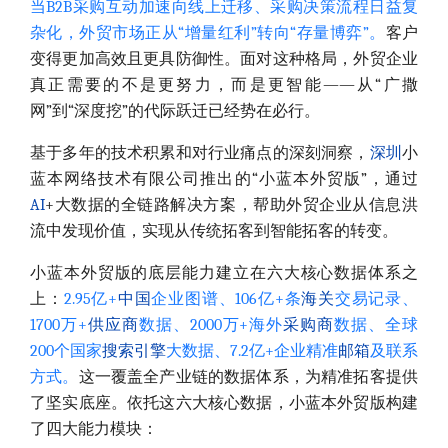
当B2B采购互动加速向线上迁移、采购决策流程日益复
杂化，外贸市场正从“增量红利”转向“存量博弈”。
客户
变得更加高效且更具防御性。面对这种格局，外贸企业
真正需要的不是更努力，而是更智能——从“广撒
网”到“深度挖”的代际跃迁已经势在必行。
基于多年的技术积累和对行业痛点的深刻洞察，
深圳
小
蓝本网络技术有限公司推出的“小蓝本外贸版”，通过
AI
+大数据的全链路解决方案，帮助外贸企业从信息洪
流中发现价值，实现从传统拓客到智能拓客的转变。
小蓝本外贸版的底层能力建立在六大核心数据体系之
上：
2.95亿+
中国
企业图谱、106亿+条
海关
交易记录、
1700万+
供应商
数据、2000万+海外
采购商
数据、全球
200个国家
搜索引擎
大数据、7.2亿+企业精准
邮箱
及联系
方式。
这一覆盖全产业链的数据体系，为精准拓客提供
了坚实底座。依托这六大核心数据，小蓝本外贸版构建
了四大能力模块：