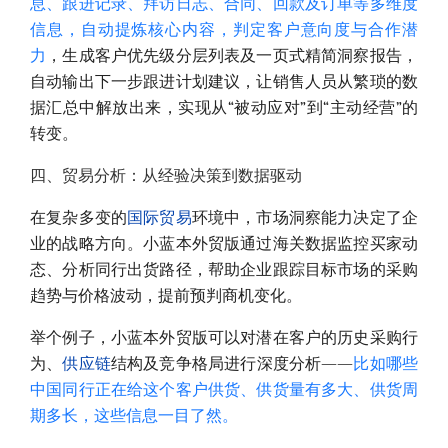
息、跟进记录、拜访日志、合同、回款及订单等多维度
信息，自动提炼核心内容，判定客户意向度与合作潜
力
，生成客户优先级分层列表及一页式精简洞察报告，
自动输出下一步跟进计划建议，让销售人员从繁琐的数
据汇总中解放出来，实现从“被动应对”到“主动经营”的
转变。
四、贸易分析：从经验决策到数据驱动
在复杂多变的
国际贸易
环境中，市场洞察能力决定了企
业的战略方向。小蓝本外贸版通过海关数据监控买家动
态、分析同行出货路径，帮助企业跟踪目标市场的采购
趋势与价格波动，提前预判商机变化。
举个例子，小蓝本外贸版可以对潜在客户的历史采购行
为、
供应链
结构及竞争格局进行深度分析——
比如哪些
中国同行正在给这个客户供货、供货量有多大、供货周
期多长，这些信息一目了然。