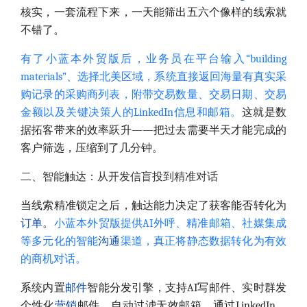
核实，一套流程下来，一天能筛出五六个像样的线索就
不错了。
有了小蓝本外贸版后，业务员在平台输入“building
materials”、选择北美区域，系统直接返回海量有真实采
购记录的采购商列表，附带交易数量、交易日期、交易
金额以及关键决策人的LinkedIn信息和邮箱。
这就是数
据拓客带来的效率跃升——把过去需要半天才能完成的
客户筛选，压缩到了几分钟。
二、智能触达：从开发信盲投到精准对话
当线索精准锁定之后，触达能力决定了获客能否转化为
订单
。
小蓝本外贸版提供AI外呼、精准邮箱、社媒集成
等多元化的智能
沟通
渠道，真正将静态数据转化为有效
的商机对话。
系统内置
邮件
智能分发引擎，支持AI写邮件、实时群发
个性化
营销
邮件，自动过滤无效邮箱。通过LinkedIn、