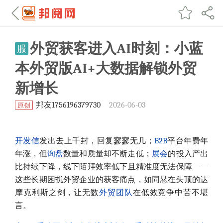
外贸获客进入AI时刻：小蓝
服
本外贸版AI+大数据解锁外贸
新增长
邦友1756196379730
2026-06-03
原创
开发信
发出去上千封，回复寥寥无几；
B2B
平台年费年
年涨，但
询盘
数量和质量却不断走低；
展会
的投入产出
比持续下降，线下陌拜效率低下且精准度无法保障——
这些长期困扰外贸企业的获客痛点，如同悬在头顶的达
摩克利斯之剑，让无数
外贸团队
在低效竞争中苦不堪
言。