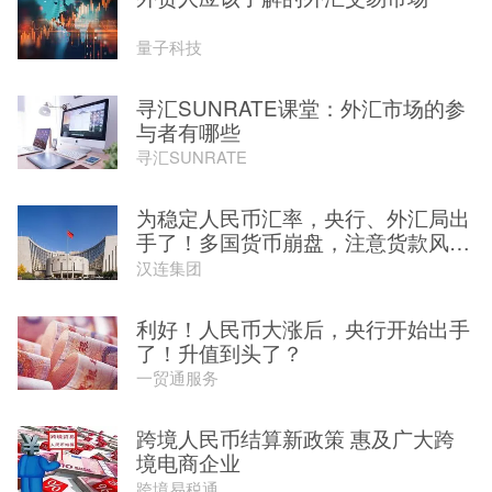
量子科技
寻汇SUNRATE课堂：外汇市场的参
与者有哪些
寻汇SUNRATE
为稳定人民币汇率，央行、外汇局出
手了！多国货币崩盘，注意货款风
险...
汉连集团
利好！人民币大涨后，央行开始出手
了！升值到头了？
一贸通服务
跨境人民币结算新政策 惠及广大跨
境电商企业
跨境易税通