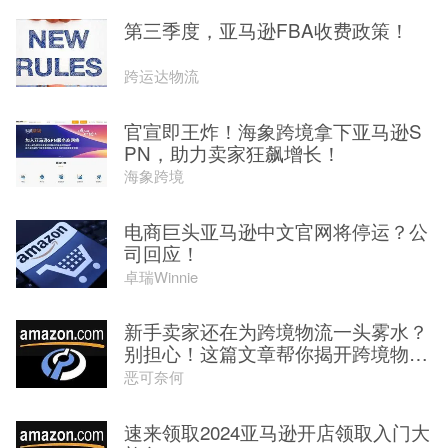
第三季度，亚马逊FBA收费政策！
跨运达物流
官宣即王炸！海象跨境拿下亚马逊S
PN，助力卖家狂飙增长！
海象跨境
电商巨头亚马逊中文官网将停运？公
司回应！
卓瑞Winnie
新手卖家还在为跨境物流一头雾水？
别担心！这篇文章帮你揭开跨境物
流...
恶可奈何
速来领取2024亚马逊开店领取入门大