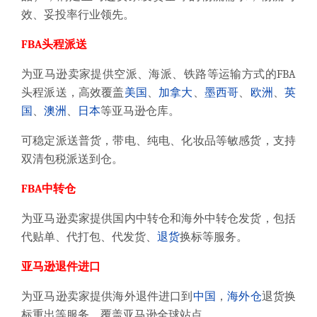
效、妥投率行业领先。
FBA头程派送
为亚马逊卖家提供空派、海派、铁路等运输方式的FBA
头程派送，高效覆盖
美国
、
加拿大
、
墨西哥
、
欧洲
、
英
国
、
澳洲
、
日本
等亚马逊仓库。
可稳定派送普货，带电、纯电、化妆品等敏感货，支持
双清包税派送到仓。
FBA中转仓
为亚马逊卖家提供国内中转仓和海外中转仓发货，包括
代贴单、代打包、代发货、
退货
换标等服务。
亚马逊退件进口
为亚马逊卖家提供海外退件进口到
中国
，
海外仓
退货换
标重出等服务，覆盖亚马逊全球站点。