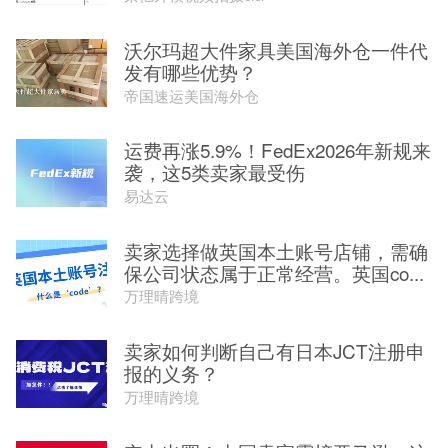
沃尔玛超大件家具美国海外仓一件代
发有哪些优势？
帝国速运美国海外仓
运费再涨5.9%！FedEx2026年新规来
袭，这5类卖家最受伤
易达云
卖家选择做英国本土账号店铺，需确
保公司状态属于正常经营。英国co...
万理晴跨境
卖家如何判断自己有日本JCT注册申
报的义务？
万理晴跨境