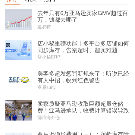
去年只有6万亚马逊卖家GMV超过百
万，钱都去哪了
速易特
店小秘重磅功能丨多平台多店铺如何
同步库存，告别超时、超卖难题
店小秘ERP
美客多超发惩罚新规来了！听说已经
有人中招，收到红色警告
商易suny
卖家质疑亚马逊收取巨额超量仓储
费！亚马逊承认，收费计算错误导致
德信海外仓
亚马逊隐形费用（一）：超龄库存附