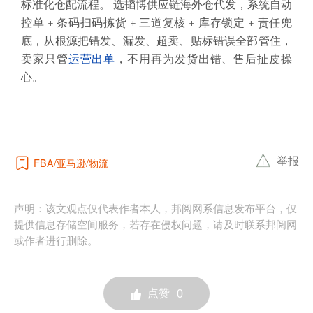
标准化仓配流程。 选韬博供应链海外仓代发，系统自动
控单 + 条码扫码拣货 + 三道复核 + 库存锁定 + 责任兜
底，从根源把错发、漏发、超卖、贴标错误全部管住，
卖家只管
运营
出单
，不用再为发货出错、售后扯皮操
心。
举报
亚马逊
物流
FBA
声明：该文观点仅代表作者本人，邦阅网系信息发布平台，仅
提供信息存储空间服务，若存在侵权问题，请及时联系邦阅网
或作者进行删除。
点赞
0