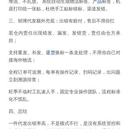
堆混、不乱放。 系统自动生成物流标签、
产品
标签，机
器打印统一张贴，杜绝手工贴标错标、渠道发错。
三、韬博代发额外兜底：出错有赔付，售后不用你扛
若仓内责任出现错发、漏发、发错货，责任由仓方承
担；
支持重发、补发、
退货
换标一条龙处理，不用你自己对
接海外物流；
全程订单可追溯，每单有操作记录、扫码记录，出问题
立刻溯源排查；
旺季不临时工乱凑人手，固定专业操作团队，流程标准
化不慌乱。
四、总结
一件代发出错率高，不是模式不行，是没有系统管控和