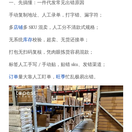
一、先搞懂：一件代发常见出错原因
手动复制地址、人工录单，打字错、漏字符；
多
店铺
多 SKU 混卖，人工分不清款式规格；
无系统
库存
校验，超卖、无货还接单；
打包无扫码复核，凭肉眼拣货容易混款；
标签人工手写 / 手动贴，贴错 sku、发错渠道；
订单
量大靠人工盯单，
旺季
忙乱极易出错。