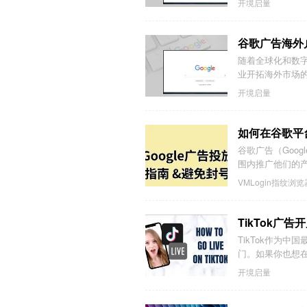
开境启量
谷歌广告海外
随着全球化和数
业开拓海外市场的
开境启量
如何在谷歌平
谷歌广告（Goo
围内推广他们的产
VMLogin指纹浏览
TikTok广
TikTok作为
门。如果你也想在T
开境启量