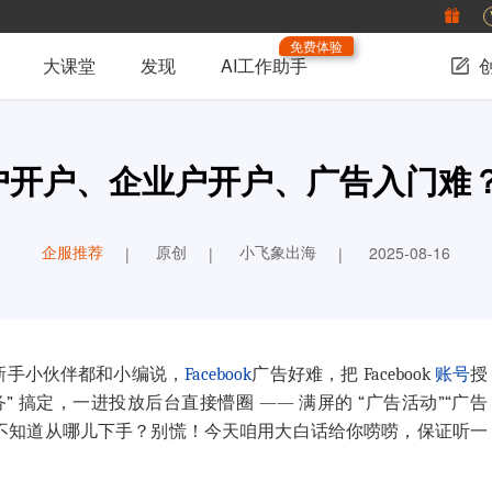
免费体验
大课堂
发现
AI工作助手
海外户开户、企业户开户、广告入门
企服推荐
原创
小飞象出海
2025-08-16
新手小伙伴都和小编说，
Facebook
广告好难，把 Facebook
账号
授
” 搞定，一进投放后台直接懵圈 —— 满屏的 “广告活动”“广告
全不知道从哪儿下手？别慌！今天咱用大白话给你唠唠，保证听一