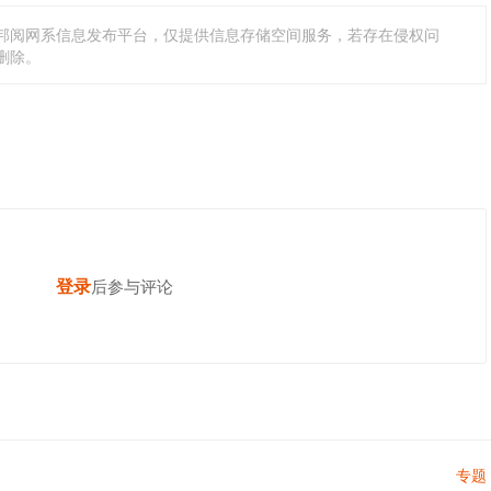
邦阅网系信息发布平台，仅提供信息存储空间服务，若存在侵权问
删除。
登录
发表你的高见
后参与评论
专题