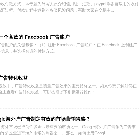
收付款方式，本专题为外贸人员介绍信用证、汇款、paypal等各自常用的收付
汇过程、付款过程中遇到的各类风险问题，帮助大家在交易中...
个高效的 Facebook 广告账户
k 广告账户的关键步骤：（1）注册 Facebook 广告账户：在 Facebook 上创建广
关信息，并选择合适的付款方式。
看广告转化收益
k广告投放中，广告转化收益是衡量广告效果的重要指标之一。如果你想了解如何在
告平台上查看广告转化收益，可以按照以下步骤进行操作：...
ogle海外户广告制定有效的市场营销策略？
海外市场已成为许多企业最重要的市场之一。Google海外户广告作为广告市
许多企业进军海外市场的利器之一。那么，如何使用Googl...