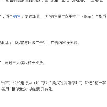
”，适合有品牌基础场景，含 “流量”“互动”“潜在客户”“应用推广
”，适合
销售
/ 复购场景，含 “销售量”“应用推广（保留）”“货币
统混乱；目标需与后续广告组、广告内容强关联。
钱”，通过三大模块精准投放。
言）和兴趣行为（如 “茶叶”“购买过高端茶叶”）筛选 “精准客
，善用 “相似受众” 功能提升转化。