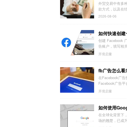
外贸交易中有多种
款方式，以及在结
2026-08-06
如何快速创建一
创建 Faceboo
告账户，填写相
开境启量
fb广告怎么
在Faceboo
Facebook广
开境启量
如何使用Go
在全球化背景下，
场的翘楚，已成为