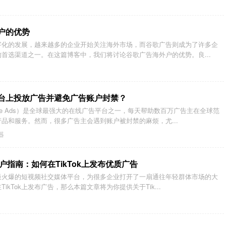
户的优势
字化的发展，越来越多的企业开始关注海外市场，而谷歌广告则成为了许多企
首选渠道之一。在这篇博客中，我们将讨论谷歌广告海外户的优势。良...
台上投放广告并避免广告账户封禁？
gle Ads）是全球最强大的在线广告平台之一，每天帮助数百万广告主在全球范
品和服务。然而，很多广告主会遇到账户被封禁的麻烦，尤...
器
告开户指南：如何在TikTok上发布优质广告
中国最火爆的短视频社交媒体平台，为很多企业打开了一扇通往年轻群体市场的大
ikTok上发布广告，那么本篇文章将为你提供关于Tik...