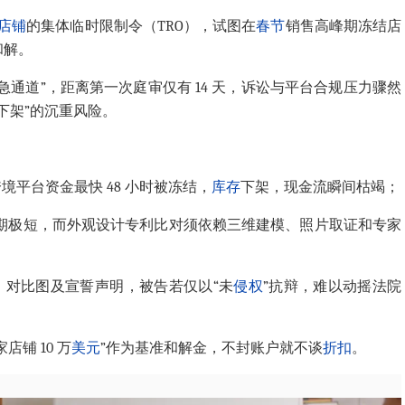
店铺
的集体临时限制令（TRO），试图在
春节
销售高峰期冻结店
和解。
急通道”，距离第一次庭审仅有 14 天，诉讼与平台合规压力骤然
网下架”的沉重风险。
境平台资金最快 48 小时被冻结，
库存
下架，现金流瞬间枯竭；
窗口期极短，而外观设计专利比对须依赖三维建模、照片取证和专家
、对比图及宣誓声明，被告若仅以“未
侵权
”抗辩，难以动摇法院
铺 10 万
美元
”作为基准和解金，不封账户就不谈
折扣
。