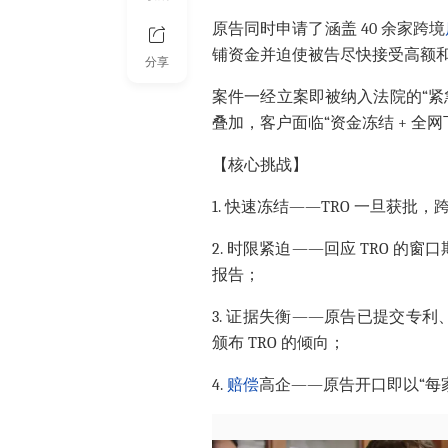
原告同时申请了涵盖 40 余家跨境
铺资金并迫使被告尽快接受高额
分享
案件一经立案即被纳入法院的“紧
叠加，客户面临“资金冻结 + 全
【核心挑战】
1.
快速冻结——TRO 一旦获批，跨
2.
时限紧迫——回应 TRO 的
报告；
3.
证据失衡——原告已提交专利
颁布 TRO 的倾向；
4.
赔偿
高企——原告开口即以“每家店