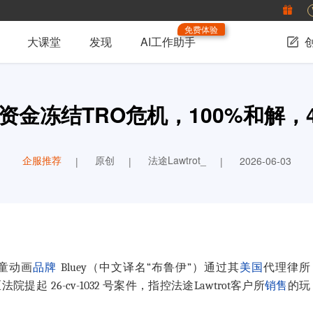
免费体验
大课堂
发现
AI工作助手
时资金冻结TRO危机，100%和解
企服推荐
原创
法途Lawtrot_
2026-06-03
童动画
品牌
Bluey（中文译名“布鲁伊”）通过其
美国
代理律所
提起 26-cv-1032 号案件，指控
法途Lawtrot
客户所
销售
的玩
。