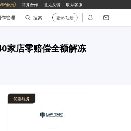
VIP会员
商务合作
意见反馈
联系客服
创作管理
搜索
登录/注册
，40家店零赔偿全额解冻
优选服务