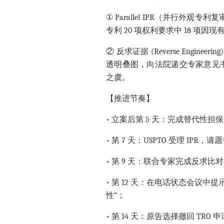
① Parallel IPR（并行外观
专利 20 项权利要求中 18 项
② 反求证据 (Reverse Engi
透明叠图，向法院递交专家意见
之虞。
【推进节奏】
• 立案后第 5 天：完成替代性担
• 第 7 天：USPTO 受理 IP
• 第 9 天：联合专家完成反求比
• 第 12 天：在电话状态会议中
性”；
• 第 14 天：原告选择撤回 T