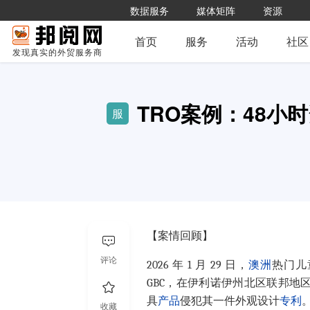
数据服务
媒体矩阵
资源
首页
服务
活动
社区
发现真实的外贸服务商
TRO案例：48小
服
【案情回顾】
评论
2026 年 1 月 29 日，
澳洲
热门儿
GBC，在伊利诺伊州北区联邦地区法院
具
产品
侵犯其一件外观设计
专利
收藏