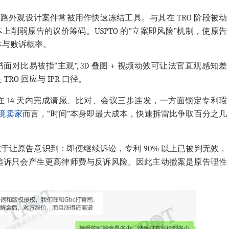
路外观设计案件常被用作快速冻结工具。与其在 TRO 阶段被动
本上削弱原告的议价筹码。USPTO 的“立案即风险”机制，使原告
本与败诉概率。
面对比易被指“主观”, 3D 叠图 + 视频动效可让法官直观感知差
O 回应与 IPR 口径。
 14 天内完成请愿、比对、会议三步连发，一方面锁定专利瑕
境卖家
而言，“时间”本身即最大成本，快速拆雷比争取百分之几
在于让原告意识到：即便继续诉讼，专利 90% 以上已被判无效，
续追诉只会产生更高律师费与反诉风险。因此主动撤案是原告理性