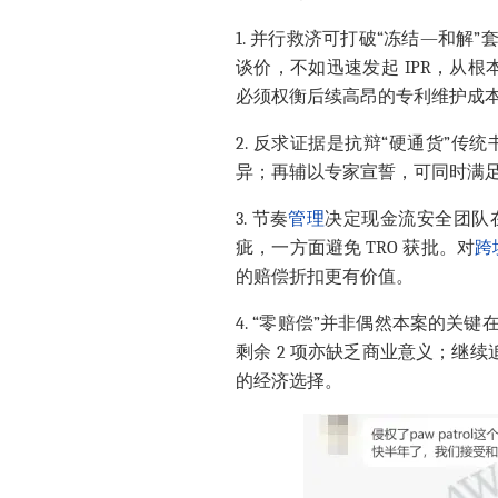
1.
并行救济可打破“冻结—和解”套
谈价，不如迅速发起 IPR，从根
必须权衡后续高昂的专利维护成
2.
反求证据是抗辩“硬通货”传统书
异；再辅以专家宣誓，可同时满足 TR
3.
节奏
管理
决定现金流安全团队在
疵，一方面避免 TRO 获批。对
跨
的赔偿折扣更有价值。
4.
“零赔偿”并非偶然本案的关键
剩余 2 项亦缺乏商业意义；继
的经济选择。