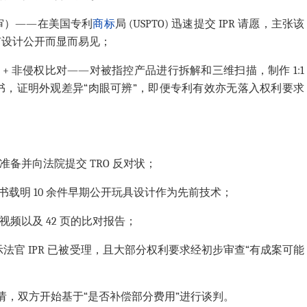
专利复审）——在美国专利
商标
局 (USPTO) 迅速提交 IPR 请愿，主张该
因现有设计公开而显而易见；
neering) + 非侵权比对——对被指控产品进行拆解和三维扫描，制作 1:1
书，证明外观差异“肉眼可辨”，即便专利有效亦无落入权利要求
保准备并向法院提交 TRO 反对状；
R，请愿书载明 10 余件早期公开玩具设计作为先前技术；
对视频以及 42 页的比对报告；
提示法官 IPR 已被受理，且大部分权利要求经初步审查“有成案可能
RO 申请，双方开始基于“是否补偿部分费用”进行谈判。