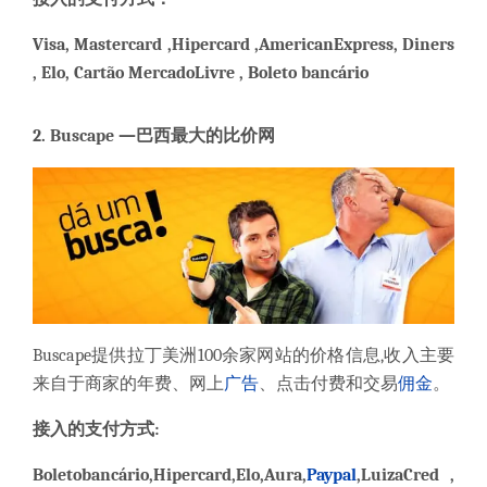
Visa
,
Mastercard
,
Hipercard ,
AmericanExpress
,
Diners
, Elo
,
Cartão MercadoLivre
, B
oleto bancário
2
.
Buscape
—
巴西最大的比价网
Buscape提供拉丁
美洲
100余家网站的价格信息,收入主要
来自于商家的年费、网上
广告
、点击付费和交易
佣金
。
接入的支付方式:
B
oletobancário
,
Hipercard
,
Elo
,
Aura
,
Paypal
,
LuizaCred
,