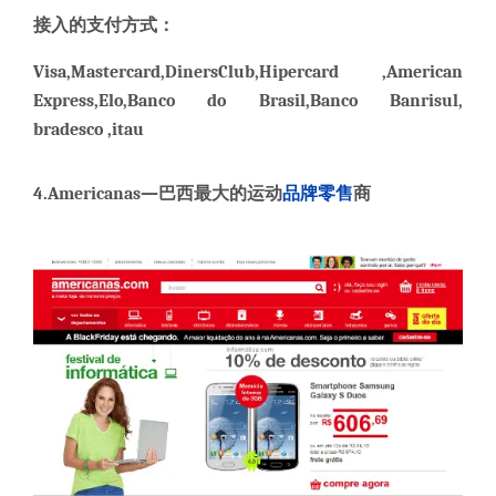
接入的支付方式
：
Visa,Mastercard,Diners
Club,Hipercard ,American
Express,Elo,Banco do Brasil,Banco Banrisul,
bradesco ,
itau
4.
Americanas
—
巴西最大的运动
品牌
零售
商