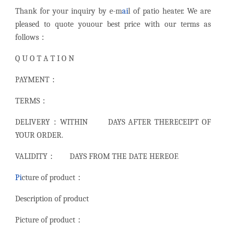
Thank for your inquiry by e-m
ai
l of patio heater. We are
pleased to quote youour best price with our terms as
follows：
Q U O T A T I O N
PAYMENT：
TERMS：
DELIVERY：WITHIN DAYS AFTER THERECEIPT OF
YOUR ORDER.
VALIDITY： DAYS FROM THE DATE HEREOF.
Pi
cture of product：
Description of product
Picture of product：