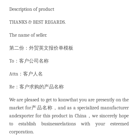
Description of product
THANKS & BEST REGARDS.
The name of seller.
第二份：外贸英文报价单模板
To：客户公司名称
Attn：客户人名
Re：客户求购的产品名称
We are pleased to get to konwthat you are presently on the
market for产品名称，and as a specialized manufacturer
andexporter for this product in China，we sincerely hope
to establish businessrelations with your esteemed
corporation.