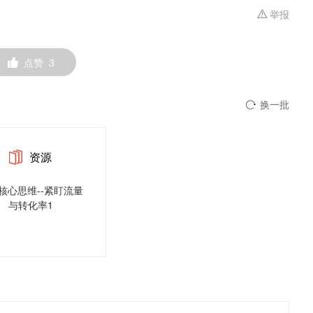
举报
点赞
3
换一批
资源
核心思维--紧盯流量
与转化率1