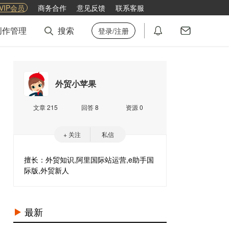
VIP会员
商务合作
意见反馈
联系客服
创作管理
搜索
登录/注册
外贸小苹果
文章 215
回答 8
资源 0
+ 关注
私信
擅长：外贸知识,阿里国际站运营,e助手国
际版,外贸新人
最新