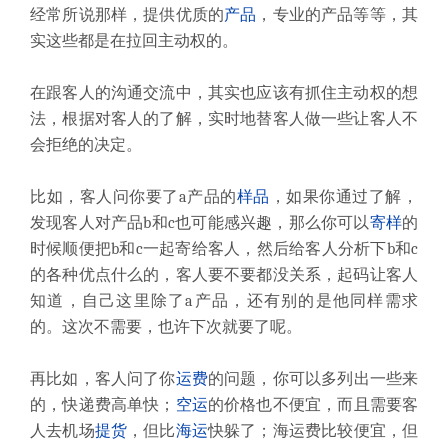
经常所说那样，提供优质的
产品
，专业的产品等等，其
实这些都是在拉回主动权的。
在跟客人的沟通交流中，其实也应该有抓住主动权的想
法，根据对客人的了解，实时地替客人做一些让客人不
会拒绝的决定。
比如，客人问你要了a产品的
样品
，如果你通过了解，
发现客人对产品b和c也可能感兴趣，那么你可以
寄样
的
时候顺便把b和c一起寄给客人，然后给客人分析下b和c
的各种优点什么的，客人要不要都没关系，起码让客人
知道，自己这里除了a产品，还有别的是他同样需求
的。这次不需要，也许下次就要了呢。
再比如，客人问了你
运费
的问题，你可以多列出一些来
的，快递费高单快；
空运
的价格也不便宜，而且需要客
人去机场
提货
，但比
海运
快躲了；海运费比较便宜，但