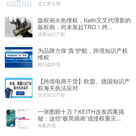
货之家仓储
版权画火热维权，Keith又又代理新的
版权画，尚未发起TRO！跨...
捷胤知识产权
为品牌方保“真”护航，跨境知识产权
维权
雅玛森跨境
【跨境电商干货】欧盟、德国知识产
权海关执法应对
壹方知识产权
一张图赔十万？KEITH连发四案揭
秘：这些“极简插画”成侵权重灾...
海象跨境