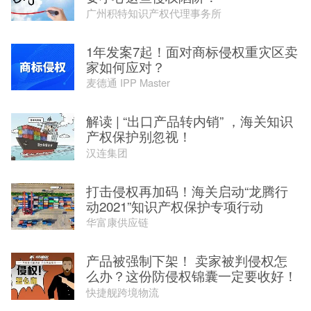
广州积特知识产权代理事务所
1年发案7起！面对商标侵权重灾区卖
家如何应对？
麦德通 IPP Master
解读 | “出口产品转内销” ，海关知识
产权保护别忽视！
汉连集团
打击侵权再加码！海关启动“龙腾行
动2021”知识产权保护专项行动
华富康供应链
产品被强制下架！ 卖家被判侵权怎
么办？这份防侵权锦囊一定要收好！
快捷舰跨境物流