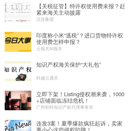
【关税征管】特许权使用费未报？赶
紧来海关主动披露
汉连集团
印度称小米“逃税”？进口货物特许权
使用费怎样申报？
云报关AI报关
知识产权海关保护“大礼包”
科越云通关
立即下架！Listing侵权潮来袭，1000
+店铺面临冻结危机！
广州积特知识产权代理事务所
连发3案！夏季爆款疯狂起诉，卖家
要小心这些侵权陷阱！