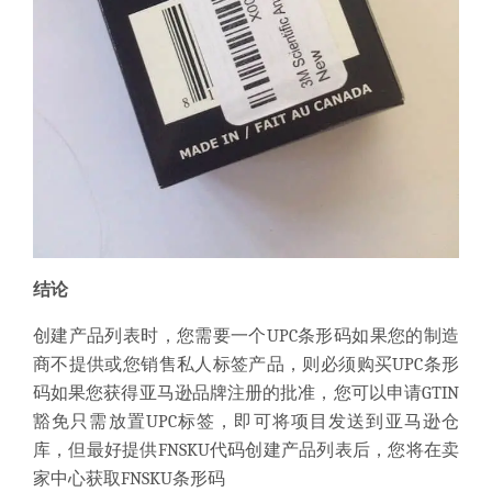
结论
创建产品列表时，
您需要一个
UPC条形码
如果您的制造
商不提供或您销售私人标签产品，则
必须
购买UPC条形
码
如果您获得亚马逊品牌注册的批准，
您可以申请
GTIN
豁免
只需放置UPC标签，即可将项目发送到亚马逊仓
库，但
最好提供FNSKU代码
创建产品列表后，
您将
在卖
家中心
获取
FNSKU条形码