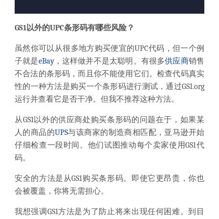
GS1以外的UPC条形码有哪些风险？
虽然你可以从很多地方购买便宜的UPC代码，但一个例
子就是
eBay
，这样做并不是太聪明。
有很多
供应商
销售
不合法的条形码，而且你不能使用它们。
检查代码真实
性的
一种方法
是购买一个条形码进行测试，通过GS1.org
运行并查看它是否干净。
但我不推荐这种方法。
从GS1以外的供应商处购买条形码的问题在于，如果某
人的商品的
UPS
与该商家的制造商相匹配，亚马逊开始
仔细检查一段时间。
他们试图推动每个卖家使用GS1代
码。
安全的方法
是从GS1购买条形码。
即使它更昂贵，你也
会被覆盖，你将无需担心。
我想强调GS1方法是为了防止将来出现任何困难。
到目