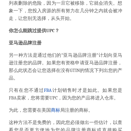
列表删除的危险，
因为一旦它被移除，它就会消失。
想
象一下，您投入房源的所有努力在几分钟之内就会被冲
走，让您别无选择，从头开始。
你怎么能跳过提供UPC？
亚马逊品牌注册
另一种方法是
通过他们的“亚马逊品牌注册”计划向亚马
逊注册您的品牌
。
如果您有资格申请亚马逊品牌注册，
那么此状态会让您选择在
没有GTIN的情况下列出
您的产
品
。
只有在您
不通过
FBA
计划销售时
才是如此
。
如果您是
FBA卖家，您将需要UPC，因为您的产品将进入仓库。
为此，
您需要
在美国
商标
局注册的商标。
这种方法
不是免费的
，因此您必须做出一些估计，以查
看您是否更方便地为您的品牌注册商标或直接购买