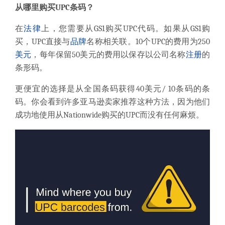
从哪里购买UPC条码？
在
法律
上，
您需要从
GS1
购买UPC代码
。
如果从GS1购
买，UPC直接与
品牌
名称相关联。
10个UPC的费用为250
美元
，每年保留50美元的费用以保存以公司名称
注册
的
条形码。
更便宜的选择
是从
全国条码
获得40美元/ 10条码的条
码。
你会看到许多亚马逊卖家推荐这种方法，因为他们
成功地使用从Nationwide购买的UPC而没有任何麻烦。