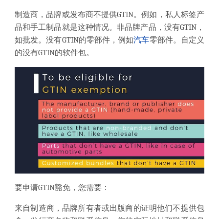
制造商，品牌或发布商
不提供GTIN
。
例如，私人标签产
品和手工制品就是这种情况。
非品牌
产品，
没有GTIN，
如批发。
没有GTIN的
零部件
，例如
汽车
零部件。
自定义
的
没有GTIN的
软件包
。
要申请GTIN豁免，您需要：
来自制造商
，品牌所有者或出版商的证明他们不提供包