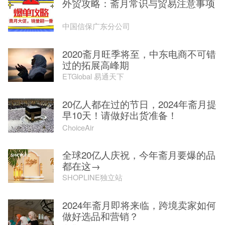
外贸攻略：斋月常识与贸易注意事项
中国信保广东分公司
2020斋月旺季将至，中东电商不可错
过的拓展高峰期
ETGlobal 易通天下
20亿人都在过的节日，2024年斋月提
早10天！请做好出货准备！
ChoiceAir
全球20亿人庆祝，今年斋月要爆的品
都在这→
SHOPLINE独立站
2024年斋月即将来临，跨境卖家如何
做好选品和营销？