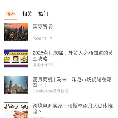
推荐
相关
热门
国际贸易
2026-07-17
2025斋月来临，外贸人必须知道的黄
金攻略
脚本小子66
斋月商机 | 马来、印尼市场促销秘籍
奉上！
CoralGlobal珊瑚跨境
跨境电商卖家：穆斯林斋月大促该推
啥？
xbniao