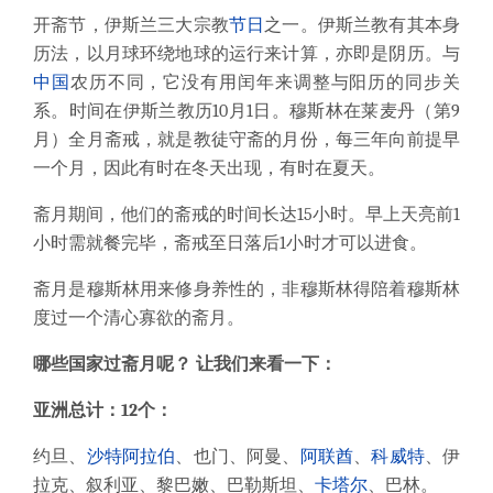
开斋节，伊斯兰三大宗教
节日
之一。伊斯兰教有其本身
历法，以月球环绕地球的运行来计算，亦即是阴历。与
中国
农历不同，它没有用闰年来调整与阳历的同步关
系。时间在伊斯兰教历10月1日。穆斯林在莱麦丹（第9
月）全月斋戒，就是教徒守斋的月份，每三年向前提早
一个月，因此有时在冬天出现，有时在夏天。
斋月期间，他们的斋戒的时间长达15小时。早上天亮前1
小时需就餐完毕，斋戒至日落后1小时才可以进食。
斋月是穆斯林用来修身养性的，非穆斯林得陪着穆斯林
度过一个清心寡欲的斋月。
哪些国家过斋月呢？ 让我们来看一下：
亚洲总计：12个：
约旦、
沙特阿拉伯
、也门、阿曼、
阿联酋
、
科威特
、伊
拉克、叙利亚、黎巴嫩、巴勒斯坦、
卡塔尔
、巴林。