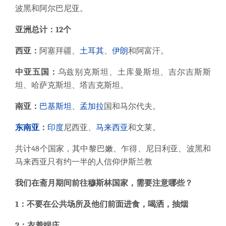
波黑和阿尔巴尼亚。
亚洲总计：12个
西亚：
阿塞拜疆、
土耳其
、
伊朗
和阿富汗。
中亚五国：
乌兹别克斯坦、土库曼斯坦、吉尔吉斯斯
坦、哈萨克斯坦、塔吉克斯坦。
南亚：
巴基斯坦
、
孟加拉
国和马尔代夫。
东南亚
：
印度
尼西亚、
马来西亚
和文莱。
共计48个国家，其中黎巴嫩、乍得、尼日利亚、波黑和
马来西亚只有约一半的人信仰伊斯兰教
我们在斋月期间前往穆斯林国家，需要注意哪些？
1：不要在公共场所及他们前面进食，喝洒，抽烟
2：衣着端庄