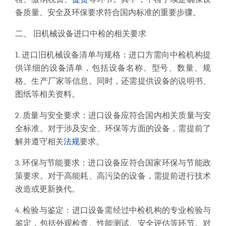
备质量、安全及环保要求符合国内标准的重要步骤。
二、 旧机械设备进口中检的相关要求
1.
进口旧机械设备清单与规格：进口方需向中检机构提
供详细的设备清单，包括设备名称、型号、数量、规
格、生产厂家等信息。同时，还需提供设备的说明书、
图纸等相关资料。
2.
质量与安全要求：进口设备应符合国内相关质量与安
全标准。对于涉及安全、环保等方面的设备，需提前了
解并遵守相关
法规
要求。
3.
环保与节能要求：进口设备应符合国家环保与节能政
策要求。对于高能耗、高污染的设备，需提前进行技术
改造或更新换代。
4.
检验与鉴定：进口设备需经过中检机构的专业检验与
鉴定，包括外观检查、性能测试、安全评估等环节。对