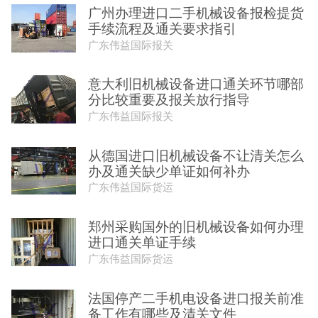
广州办理进口二手机械设备报检提货
手续流程及通关要求指引
广东伟益国际报关
意大利旧机械设备进口通关环节哪部
分比较重要及报关放行指导
广东伟益国际报关
从德国进口旧机械设备不让清关怎么
办及通关缺少单证如何补办
广东伟益国际货运
郑州采购国外的旧机械设备如何办理
进口通关单证手续
广东伟益国际货运
法国停产二手机电设备进口报关前准
备工作有哪些及清关文件