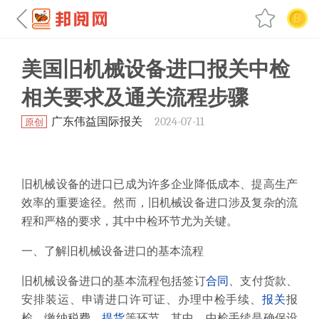
美国旧机械设备进口报关中检
相关要求及通关流程步骤
广东伟益国际报关
2024-07-11
原创
旧机械设备的进口已成为许多企业降低成本、提高生产
效率的重要途径。然而，旧机械设备进口涉及复杂的流
程和严格的要求，其中中检环节尤为关键。
一、了解旧机械设备进口的基本流程
旧机械设备进口的基本流程包括签订
合同
、支付货款、
安排装运、申请进口许可证、办理中检手续、
报关
报
检、缴纳税费、
提货
等环节。其中，中检手续是确保设