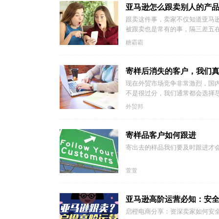
亚马逊怎么跟卖别人的产品
跟卖这件事，卖家不仅知道亚马
被跟卖也是常有的事，隔三差五在
糖霸霸
寄样后消失的客户，我们
现在外贸市场竞争非常激烈，国
不是很过分，我们通常都会选择尽
外贸邦
寄样品客户如何跟进
寄出去的样品我们要及时跟进才
萱萱
亚马逊高阶运营必知：安
启橙电商分享：资深卖家如何安