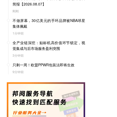
简报【2026.08.07】
刚刚
不做屏幕，30亿美元的手环品牌被NBA球星
集体佩戴
1分钟前
全产业链深挖：贴标机高价值环节锁定，视
觉集成与后市场服务盈利突围
3分钟前
只剩一周！欧盟PPWR包装法即将生效
9分钟前