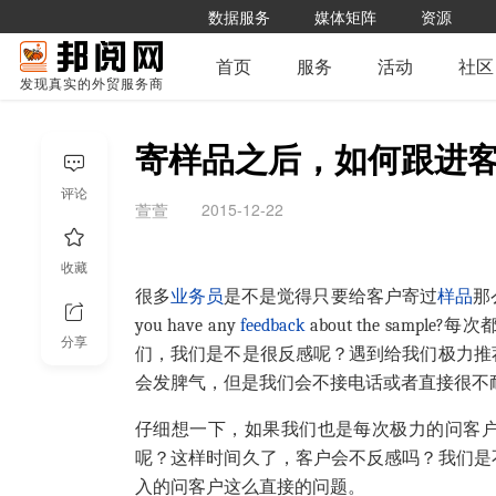
数据服务
媒体矩阵
资源
首页
服务
活动
社区
发现真实的外贸服务商
寄样品之后，如何跟进
评论
2015-12-22
萱萱
收藏
很多
业务员
是不是觉得只要给客户寄过
样品
那
you have any
feedback
about the sam
分享
们，我们是不是很反感呢？遇到给我们极力推
会发脾气，但是我们会不接电话或者直接很不
仔细想一下，如果我们也是每次极力的问客
呢？这样时间久了，客户会不反感吗？我们是
入的问客户这么直接的问题。