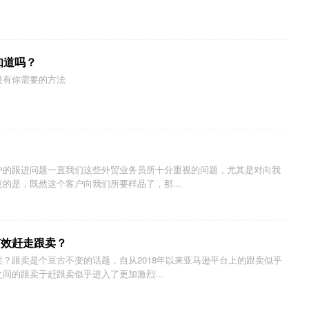
知道吗？
没有你需要的方法
户的跟进问题一直我们这些外贸业务员所十分重视的问题，尤其是对向我
的是，既然这个客户向我们所要样品了，那...
有效赶走跟卖？
？跟卖是个亘古不变的话题，自从2018年以来亚马逊平台上的跟卖似乎
间的跟卖于赶跟卖似乎进入了更加激烈...