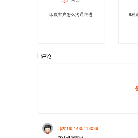
印度客户怎么沟通跟进
8种
评论
邦友1651485413039
字体错漏百出