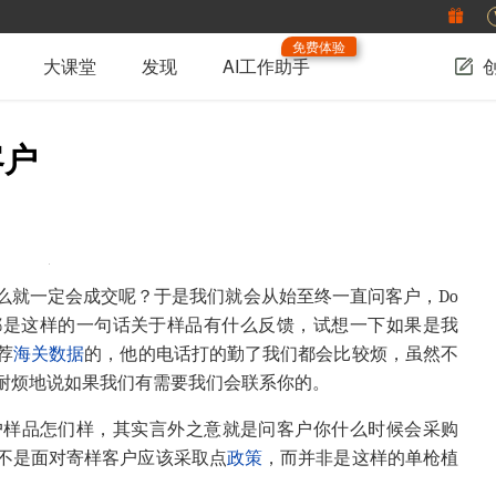
免费体验
大课堂
发现
AI工作助手
客户
么就一定会成交呢？于是我们就会从始至终一直问客户，Do
ple?每次都是这样的一句话关于样品有什么反馈，试想一下如果是我
荐
海关数据
的，他的电话打的勤了我们都会比较烦，虽然不
耐烦地说如果我们有需要我们会联系你的。
户样品怎们样，其实言外之意就是问客户你什么时候会采购
不是面对寄样客户应该采取点
政策
，而并非是这样的单枪植