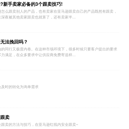
?新手卖家必备的3个跟卖技巧!
逊怎么跟卖别人的产品，也有卖家在亚马逊跟卖自己的产品既然有跟卖，
深夜被其他卖家跟卖也就算了，还有卖家半...
真无法挽回吗？
内的同行又极度内卷。在这种市场环境下，很多时候只要客户提出的要求
力满足，在众多要求中让供应商免费寄送样...
会及时的转化为询单需求
全跟卖
全跟卖的方法与技巧，在亚马逊红线内安全跟卖~