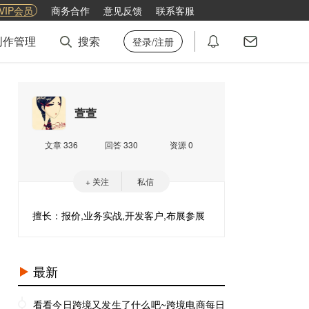
VIP会员
商务合作
意见反馈
联系客服
创作管理
搜索
登录/注册
萱萱
文章 336
回答 330
资源 0
+ 关注
私信
擅长：报价,业务实战,开发客户,布展参展
最新
看看今日跨境又发生了什么吧~跨境电商每日