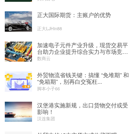
正大国际期货：主账户的优势
正大LJHin88
加速电子元件产业升级，现货交易平
台助力企业提升综合实力与市场竞
争...
数商云
外贸物流省钱关键：搞懂 “免堆期” 和
“免箱期”，别再白交冤枉...
脚本小子66
汉堡港实施新规，出口货物交付或受
影响！
汉连集团