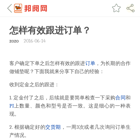
怎样有效跟进订单？
zozo
2016-06-14
客户确定下单之后怎样有效的跟进
订单
，为长期的合作
做铺垫呢？下面我就来分享下自己的经验：
收到定金之后的跟进：
1.
定金付了之后，后续就是要简单检查一下采购
合同
和
PI
上数量、颜色和型号是否一致。
这是细心的一种表
现。
2.
根据确定好的
交货期
，
一周3
次或者几次询问订单生
产情况。