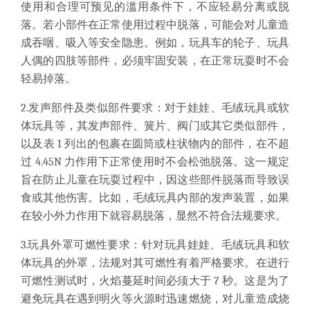
使用和合理可预见的滥用条件下，不应轻易分离或脱
落。若小部件在正常使用过程中脱落，可能会对儿童造
成吞咽、吸入等安全隐患。例如，玩具车的轮子、玩具
人偶的四肢等部件，必须牢固安装，在正常玩耍时不会
轻易掉落。
2.发声部件及类似部件要求：对于娃娃、毛绒玩具或软
体玩具等，其发声部件、簧片、阀门或其它类似部件，
以及表 1 列出的包裹在圆筒或柱状物内的部件，在不超
过 4.45N 力作用下正常使用时不会松弛脱落。这一规定
旨在防止儿童在玩耍过程中，因这些部件脱落而导致误
食或其他伤害。比如，毛绒玩具内部的发声装置，如果
在较小外力作用下就容易脱落，显然不符合法规要求。
3.玩具外罩可燃性要求：针对玩具娃娃、毛绒玩具和软
体玩具的外罩，法规对其可燃性有着严格要求。在进行
可燃性测试时，火焰蔓延时间必须大于 7 秒。这是为了
避免玩具在遇到明火等火源时迅速燃烧，对儿童造成烧