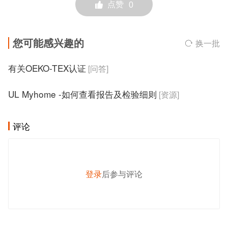
点赞
0
您可能感兴趣的
换一批
有关OEKO-TEX认证
[问答]
UL Myhome -如何查看报告及检验细则
[资源]
评论
登录
后参与评论
发 布