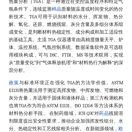
热重分析（TGA）是一种通过在受控温度程序和特定气
氛条件下，连续监测
样品
质量随温度或时间变化的热分
析技术。TGA可用于识别材料的水分、挥发物、热分
解、氧化、还原、燃烧残留、灰分含量及多组分体系组
成变化，是判断材料热稳定性、成分构成和加工适应性
的基础工具。主流 TGA 仪器通常由高精度微量天平、炉
体、温控系统、气氛控制系统、数据采集软件及可选联
用模块构成，可与 DSC、FTIR、MS 等技术联用，实现
从“质量变化”到“气体释放机理”和“材料热行为解释”的深
层分析。
政策
与标准环境正在强化 TGA的方法学价值。ASTM
E1131将热重法用于测定高挥发物、中挥发物、可燃物和
灰分含量，并适用于固体和液体样品；第三方检测机构
也将TGA作为符合ASTM E1131、ISO 11358 等方法体系的
材料热分析手段。 在制药领域，ICH Q3C对
药品
残留溶
剂限度提出安全性要求，推动企业加强挥发性组分、水
分、热稳定性和工艺残留相关分析。 在新能源领域，
欧