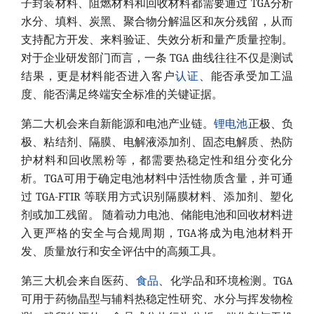
子封装材料、阻燃材料和回收材料都需要通过 TGA分析
水分、填料、炭黑、聚合物分解温区和灰分残留，从而
支持配方开发、来料验证、失效分析和量产质量控制。
对于企业研发部门而言，一条 TGA 曲线往往不仅是测试
结果，更是材料能否进入客户
认证
、能否承受加工温
度、能否满足终端安全标准的关键证据。
第二大机会来自新能源和电池产业链。
锂电池
正极、负
极、粘结剂、隔膜、电解液添加剂、固态电解质、热防
护材料和回收黑粉等，都需要热稳定性和组分变化分
析。TGA可用于确定电池材料中活性物质含量，并可通
过 TGA-FTIR 等联用方式识别隔膜材料、添加剂、塑化
剂或加工残留。 随着动力电池、储能电池和回收材料进
入更严格的安全与合规周期，TGA将成为电池材料开
发、质量放行和安全评估中的高频工具。
第三大机会来自医药、
食品
、化学品和环境检测。TGA
可用于药物晶型与辅料热稳定性研究、水分与挥发物检