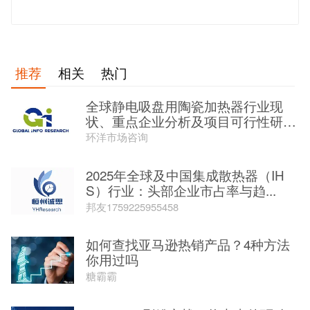
发 布
推荐
相关
热门
全球静电吸盘用陶瓷加热器行业现
状、重点企业分析及项目可行性研究
报...
环洋市场咨询
2025年全球及中国集成散热器（IH
S）行业：头部企业市占率与趋...
邦友1759225955458
如何查找亚马逊热销产品？4种方法
你用过吗
糖霸霸