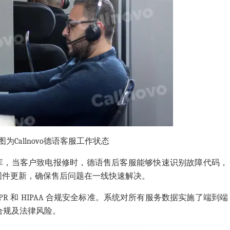
图
为Callnovo德语客服工作状态
库
，
当客户致电报修时，
德语售后客服
能够
快速
识别故障代码，
固件更新，确保
售后问题
在一线快速解决。
DPR 和 HIPAA 合规安全标准。系统对所有服务数据实施了端到端
合规及法律风险。