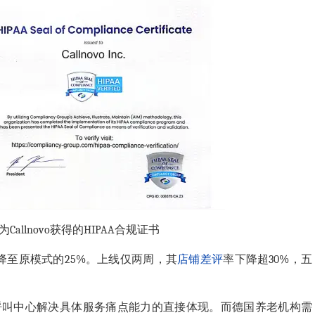
为Callnovo获得的HIPAA合规证书
降至原模式的25%。上线仅两周，其
店铺
差评
率下降超30%，五
呼叫中心
解决具体服务痛点能力的直接体现。而德国养老机构需