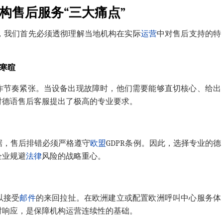
构售后服务“三大痛点”
市场，我们首先必须透彻理解当地机构在实际
运营
中对售后支持的特
寒暄
作节奏紧张。当设备出现故障时，他们需要能够直切核心、给出
对
德语售后客服
提出了极高的专业要求。
据，售后排错必须严格遵守
欧盟
GDPR条例。因此，选择专业的
德
企业规避
法律
风险的战略重心。
以接受
邮件
的
来回拉扯
。在欧洲建立或配置
欧洲呼叫中心
服务体
时响应，是保障机构运营连续性的基础。