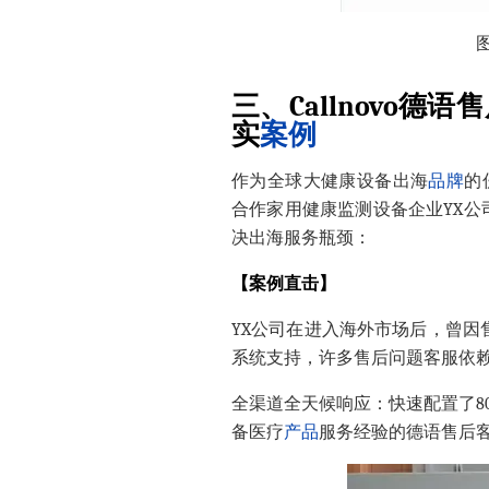
三、
Callnovo
德语售
实
案例
作为全球大健康设备出海
品牌
的
合作家用健康监测设备企业YX公司的
决出海服务瓶颈：
【
案例直击
】
YX公司在进入海外市场后，曾
系统支持，
许多售后问题
客服依赖
全渠道全天候响应：快速配置了8
备医疗
产品
服务经验的
德语售后