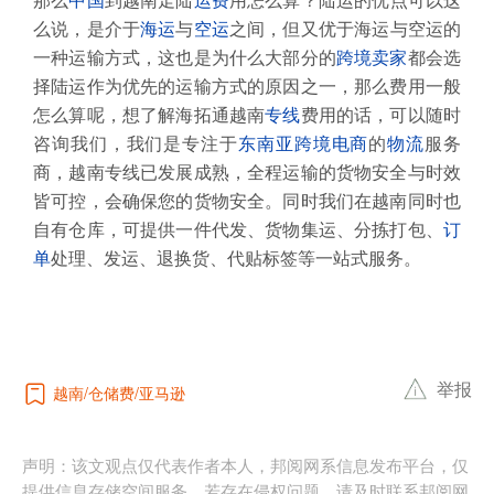
那么
中国
到越南走陆
运费
用怎么算？陆运的优点可以这
么说，是介于
海运
与
空运
之间，但又优于海运与空运的
一种运输方式，这也是为什么大部分的
跨境卖家
都会选
择陆运作为优先的运输方式的原因之一，那么费用一般
怎么算呢，想了解海拓通越南
专线
费用的话，可以随时
咨询我们，我们是专注于
东南亚
跨境电商
的
物流
服务
商，越南专线已发展成熟，全程运输的货物安全与时效
皆可控，会确保您的货物安全。同时我们在越南同时也
自有仓库，可提供一件代发、货物集运、分拣打包、
订
单
处理、发运、退换货、代贴标签等一站式服务。
举报
越南
仓储费
亚马逊
声明：该文观点仅代表作者本人，邦阅网系信息发布平台，仅
提供信息存储空间服务，若存在侵权问题，请及时联系邦阅网