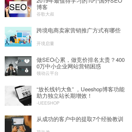
2019年最值得学习的10个国外SEO
博客
谷歌大叔
跨境电商卖家营销推广方式有哪些
开境启量
做SEO心累，做竞价排名太贵？400
0万中小企业网站营销困惑
领动云平台
“放长线钓大鱼” ，Ueeshop博客功能
助力独立站长期增效！
-UEESHOP
从成功的客户中的提取7个经验教训
荷兰弟