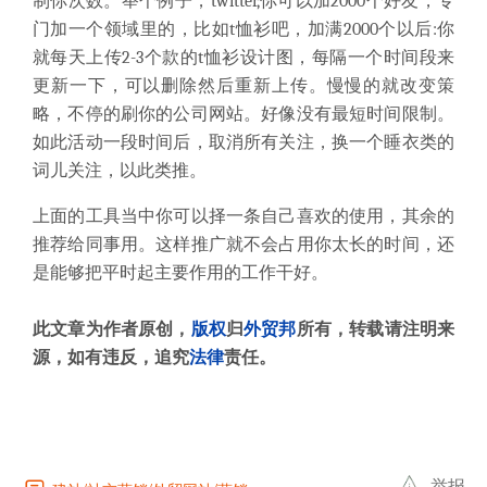
制你次数。举个例子，
twitter,
你可以加
2000
个好友，专
门加一个领域里的，比如
t
恤衫吧，加满
2000
个以后
:
你
就每天上传
2-3
个款的
t
恤衫设计图，每隔一个时间段来
更新一下，可以删除然后重新上传。慢慢的就改变策
略，不停的刷你的公司网站。好像没有最短时间限制。
如此活动一段时间后，取消所有关注，换一个睡衣类的
词儿关注，以此类推。
上面的工具当中你可以择一条自己喜欢的使用，其余的
推荐给同事用。这样推广就不会占用你太长的时间，还
是能够把平时起主要作用的工作干好。
此文章为作者原创，
版权
归
外贸邦
所有，转载请注明来
源，如有违反，追究
法律
责任。
举报