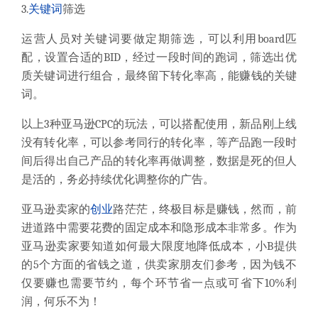
3.
关键词
筛选
运营人员对关键词要做定期筛选，可以
利用
board
匹
配，设置合适的
BID
，
经过一段时间的
跑词，
筛选出
优
质关键词进行组合，最终留下
转化率高
，
能赚钱
的关键
词
。
以上
3
种亚马逊
CPC
的玩法，可以搭配使用，新品刚上线
没有转化率，可以参考同行的转化率，等产品跑一段时
间后得出自己产品的转化率再做调整，数据是死的但人
是活的，务必持续优化调整你的广告。
亚马逊卖家的
创业
路茫茫，终极目标是赚钱，然而，前
进道路中需要花费的固定成本和隐形成本非常多。作为
亚马逊卖家要知道如何最大限度地降低成本，小
B
提供
的
5
个方面的省钱之道，供卖家朋友们参考，因为钱不
仅要赚也需要节约，每个环节省一点或可省下
10%
利
润，何乐不为！