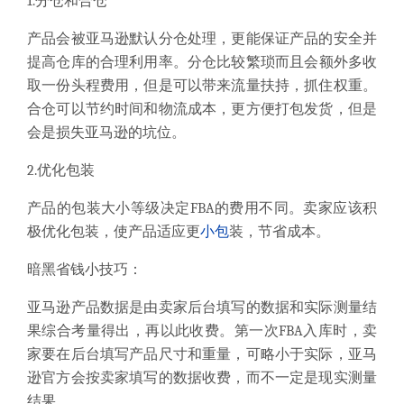
1.
分仓和合仓
产品会被亚马逊默认分仓处理，更能
保证产品的安全并
提高仓库的合理利用率
。
分仓比较繁琐而且
会额外多收
取一份头程费用
，但是可以带来流量扶持，抓住权重。
合仓
可以节约时间和物流成本，更
方便打包发货，但是
会是损失亚马逊的坑位
。
2.
优化包装
产品的包装大小等级决定
FBA
的费用不同。卖家应该积
极优化包装，使产品适应更
小包
装，节省成本。
暗黑省钱小技巧：
亚马逊产品数据是由卖家后台填写的数据和实际测量结
果综合考量得出，再以此收费。第一次
FBA
入库时，卖
家要在后台填写产品尺寸和重量，可略小于实际，亚马
逊官方会按卖家填写的数据收费，而不一定是现实测量
结果。