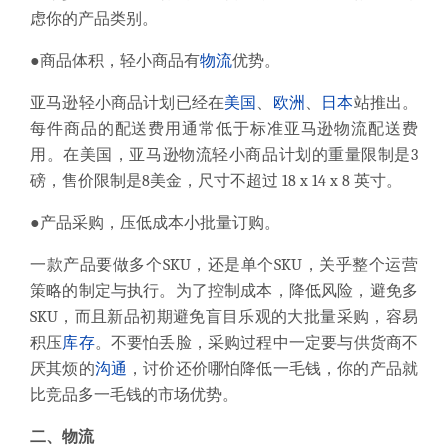
虑你的产品类别
。
●商品体积，轻小商品有
物流
优势。
亚马逊轻小商品计划
已经在
美国
、
欧洲
、
日本
站推出。
每件商品的配送费用通常低于标准亚马逊物流配送费
用。
在
美国，
亚马逊物流轻小商品计划的重量限制
是
3
磅
，
售价限制
是
8
美金
，
尺寸不超过
18 x 14 x 8
英寸
。
●产品采购，压低成本小批量订购。
一款产品要做多个
SKU
，还是单个
SKU
，关乎整个运营
策略的制定与执行。为了控制成本，降低风险，避免多
SKU
，而且新品初期避免盲目乐观的大批量采购，容易
积压
库存
。不要怕丢脸，采购过程中一定要与供货商不
厌其烦的
沟通
，讨价还价哪怕降低一毛钱，你的产品就
比竞品多一毛钱的市场优势。
二、物流