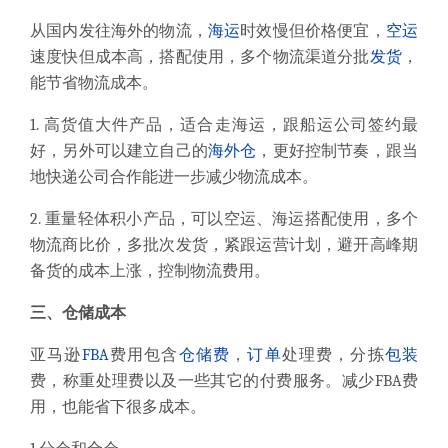
从国内发往海外的物流，
海运
时效慢但价格便宜，
空运
速度快但成本高，搭配使用，多个物流渠道分批
发货
，
能节省物流成本。
1.
高货值大件产品，适合走海运，跟船运公司签约最
好，另外可以建立自己的
海外仓
，更好控制节奏，跟当
地快递公司合作能进一步减少物流成本。
2.
重量轻体积小产品，可以空运、海运搭配使用，多个
物流商比价，多批次发货，紧跟运营计划，避开高峰期
备货的成本上涨，控制物流费用。
三、仓储成本
亚马逊
FBA
费用
包含
仓储费
，
订单
处理费，分拣
包装
费，称重处理费以及一些其它的付费服务。
减少
FBA
费
用，也能省下很多成本。