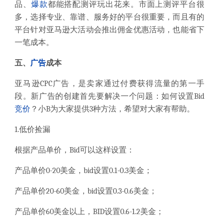
品、
爆款
都能搭配测评玩出花来。市面上测评平台很
多，选择专业、靠谱、服务好的平台很重要，而且有的
平台针对亚马逊大活动会推出佣金优惠活动，也能省下
一笔成本。
五、
广告
成本
亚马逊
CPC
广告，是卖家通过付费获得流量的第一手
段。新广告的创建首先要解决一个问题：如何设置
Bid
竞价
？小
B
为大家提供
3
种方法，希望对大家有帮助。
1.
低价捡漏
根据产品单价，
Bid
可以这样设置：
产品单价
0-20
美金，
bid
设置
0.1-0.3
美金；
产品单价
20-60
美金，
bid
设置
0.3-0.6
美金；
产品单价
60
美金以上，
BID
设置
0.6-1.2
美金；