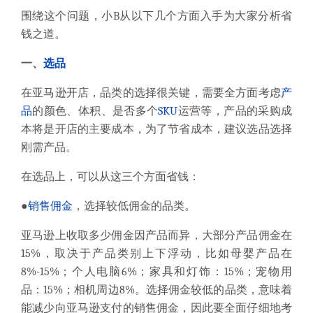
围绕这个问题，小
B
从以下几个方面入手为大家分析省
钱之道。
一、
选品
在亚马逊开店，品类的选择很关键，需要全方面考虑
产
品
的颜色、体积、是否多个
SKU
运营等，产品的采购成
本将是开店的主要成本，为了节省成本，建议选品选择
刚需产品。
在选品上，可以从这三个方面省钱：
●
销售
佣金
，选择较低佣金的品类。
亚马逊上收取多少佣金因产品而异，大部分产品佣金在
15%
，取决于产品类别上下浮动，比如母婴产品在
8%-15%
；个人电脑
6%
；
家具和灯饰：
15%
；
宠物用
品：
15%
；相机周边
8%
。选择佣金较低的品类，意味着
能减少
向亚马逊支付的销售佣金
，因此要全面仔细
地考