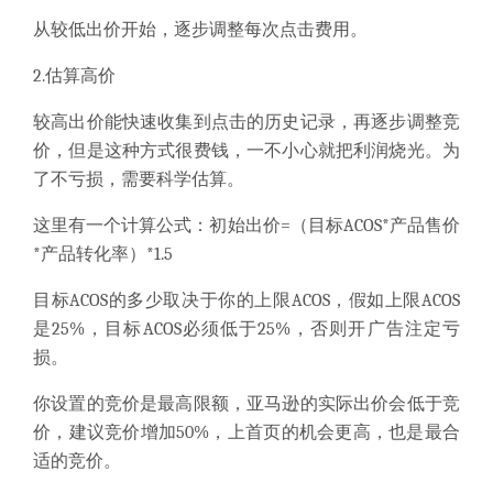
从较低出价开始，逐步调整每次点击费用。
2.
估算高价
较高出价能快速收集到点击的历史记录，再逐步调整竞
价，但是这种方式很费钱，一不小心就把利润烧光。为
了不亏损，需要科学估算。
这里有一个计算公式
：初始出价
=
（目标
ACOS*
产品售价
*
产品转化率）
*1.5
目标
ACOS
的多少取决于你的上限
ACOS
，假如上限
ACOS
是
25%
，目标
ACOS
必须低于
25%
，否则开广告注定亏
损。
你设置的竞价是最高限额，亚马逊的实际出价会低于竞
价，建议竞价增加
50%
，上首页的机会更高，也是最合
适的竞价。