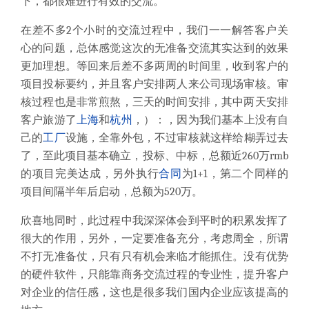
下，都很难进行有效的交流。
在差不多2个小时的交流过程中，我们一一解答客户关
心的问题，总体感觉这次的无准备交流其实达到的效果
更加理想。等回来后差不多两周的时间里，收到客户的
项目投标要约，并且客户安排两人来公司现场审核。审
核过程也是非常煎熬，三天的时间安排，其中两天安排
客户旅游了
上海
和
杭州
，）：，因为我们基本上没有自
己的
工厂
设施，全靠外包，不过审核就这样给糊弄过去
了，至此项目基本确立，投标、中标，总额近260万rmb
的项目完美达成，另外执行
合同
为1+1，第二个同样的
项目间隔半年后启动，总额为520万。
欣喜地同时，此过程中我深深体会到平时的积累发挥了
很大的作用，另外，一定要准备充分，考虑周全，所谓
不打无准备仗，只有只有机会来临才能抓住。没有优势
的硬件软件，只能靠商务交流过程的专业性，提升客户
对企业的信任感，这也是很多我们国内企业应该提高的