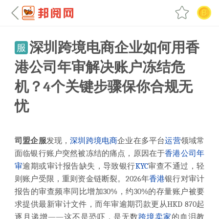
深圳跨境电商企业如何用香
服
港公司年审解决账户冻结危
机？4个关键步骤保你合规无
忧
司盟企服
发现，
深圳
跨境电商
企业在多平台
运营
领域常
面临银行账户突然被冻结的痛点，原因在于
香港公司
年
审
逾期或审计报告缺失，导致银行
KYC
审查不通过，轻
则账户受限，重则资金链断裂。2026年
香港
银行对审计
报告的审查频率同比增加30%，约30%的存量账户被要
求提供最新审计文件，而年审逾期罚款更从HKD 870起
逐月递增——这不是恐吓，是无数
跨境卖家
的血泪教