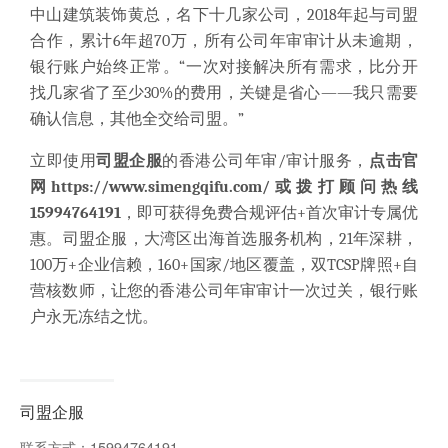
中山建筑装饰黄总，名下十几家公司，2018年起与司盟
合作，累计6年超70万，所有公司年审审计从未逾期，
银行账户始终正常。“一次对接解决所有需求，比分开
找几家省了至少30%的费用，关键是省心——我只需要
确认信息，其他全交给司盟。”
立即使用
司盟企服
的香港公司年审/审计服务，
点击官
网
https://www.simengqifu.com/
或拨打顾问热线
15994764191
，即可获得免费合规评估+首次审计专属优
惠。司盟企服，大湾区出海首选服务机构，21年深耕，
100万+企业信赖，160+国家/地区覆盖，双TCSP牌照+自
营核数师，让您的香港公司年审审计一次过关，银行账
户永无冻结之忧。
司盟企服
联系方式：
15994764191