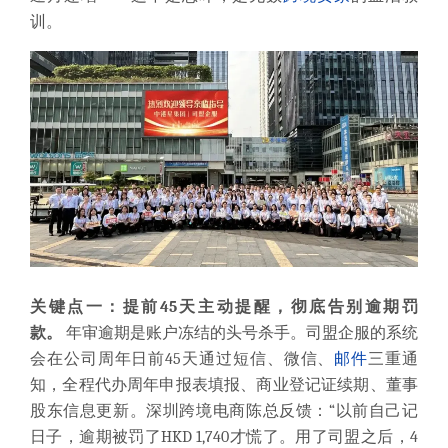
训。
关键点一：提前45天主动提醒，彻底告别逾期罚
款。
年审逾期是账户冻结的头号杀手。司盟企服的系统
会在公司周年日前45天通过短信、微信、
邮件
三重通
知，全程代办周年申报表填报、商业登记证续期、董事
股东信息更新。深圳跨境电商陈总反馈：“以前自己记
日子，逾期被罚了HKD 1,740才慌了。用了司盟之后，4