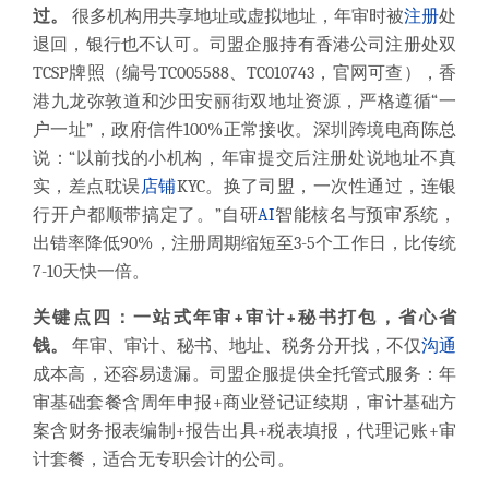
过。
很多机构用共享地址或虚拟地址，年审时被
注册
处
退回，银行也不认可。司盟企服持有香港公司注册处双
TCSP牌照（编号TC005588、TC010743，官网可查），香
港九龙弥敦道和沙田安丽街双地址资源，严格遵循“一
户一址”，政府信件100%正常接收。深圳跨境电商陈总
说：“以前找的小机构，年审提交后注册处说地址不真
实，差点耽误
店铺
KYC。换了司盟，一次性通过，连银
行开户都顺带搞定了。”自研
AI
智能核名与预审系统，
出错率降低90%，注册周期缩短至3-5个工作日，比传统
7-10天快一倍。
关键点四：一站式年审+审计+秘书打包，省心省
钱。
年审、审计、秘书、地址、税务分开找，不仅
沟通
成本高，还容易遗漏。司盟企服提供全托管式服务：年
审基础套餐含周年申报+商业登记证续期，审计基础方
案含财务报表编制+报告出具+税表填报，代理记账+审
计套餐，适合无专职会计的公司。