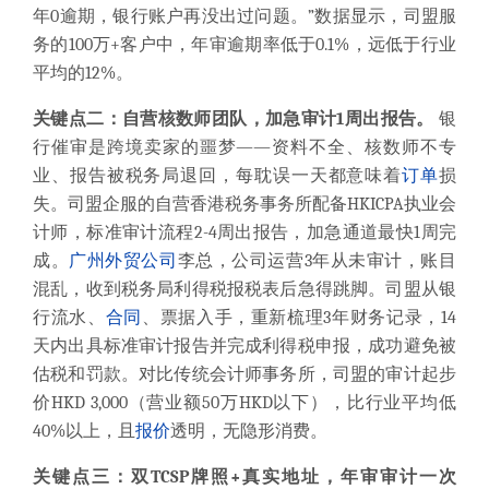
年0逾期，银行账户再没出过问题。”数据显示，司盟服
务的100万+客户中，年审逾期率低于0.1%，远低于行业
平均的12%。
关键点二：自营核数师团队，加急审计1周出报告。
银
行催审是跨境卖家的噩梦——资料不全、核数师不专
业、报告被税务局退回，每耽误一天都意味着
订单
损
失。司盟企服的自营香港税务事务所配备HKICPA执业会
计师，标准审计流程2-4周出报告，加急通道最快1周完
成。
广州
外贸公司
李总，公司运营3年从未审计，账目
混乱，收到税务局利得税报税表后急得跳脚。司盟从银
行流水、
合同
、票据入手，重新梳理3年财务记录，14
天内出具标准审计报告并完成利得税申报，成功避免被
估税和罚款。对比传统会计师事务所，司盟的审计起步
价HKD 3,000（营业额50万HKD以下），比行业平均低
40%以上，且
报价
透明，无隐形消费。
关键点三：双TCSP牌照+真实地址，年审审计一次