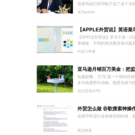
前老鸟就已经写帖子说了这个没有
老鸟palato
【APPLE外贸说】英语
【APPLE外贸说】罗马不是一
复模板，不同的情况要具体问题
外贸小苹果
亚马逊月销百万美金：把
在摄影圈，“打鸟”是一个指向性
多为热爱野生动物、熟悉鸟类习性
优沃思海外PR
外贸怎么做 谷歌搜索神操
在我平时进行业务辅导的时候，
橙品牌屋