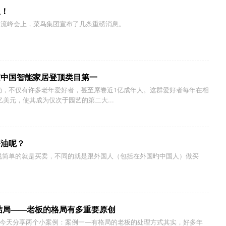
息！
慧物流峰会上，菜鸟集团宣布了几条重磅消息。
家中国智能家居登顶类目第一
动，不仅有许多老年爱好者，甚至席卷近1亿成年人。这群爱好者每年在相
亿美元，使其成为仅次于园艺的第二大...
酱油呢？
说简单的就是买卖，不同的就是跟外国人（包括在外国旳中国人）做买
结局——老板的格局有多重要原创
”今天分享两个小案例：案例一—有格局的老板的处理方式其实，好多年