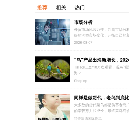
推荐
相关
热门
市场分析
外贸市场风云万变，邦阅市场分
好的洞察市场变化，开拓自己的
2026-08-07
“鸟”产品出海新增长，20
TikTok上2710万次观看，观
海？
Shoptop
同样是做货代，老鸟到底比
大多数的货代菜鸟都是羡慕老鸟
的辛苦努力和成长，最终菜鸟终会
特普沃德国际物流