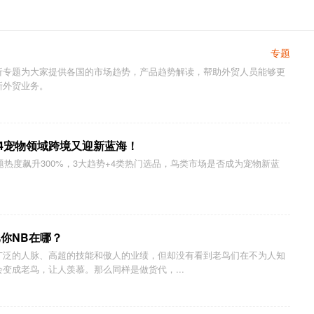
专题
析专题为大家提供各国的市场趋势，产品趋势解读，帮助外贸人员能够更
新外贸业务。
24宠物领域跨境又迎新蓝海！
鸟话题热度飙升300%，3大趋势+4类热门选品，鸟类市场是否成为宠物新蓝
你NB在哪？
广泛的人脉、高超的技能和傲人的业绩，但却没有看到老鸟们在不为人知
变成老鸟，让人羡慕。那么同样是做货代，...