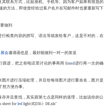
及其联系方式，比如座机、手机等。因为客户如果有很急的
速的方法，即使曾经给过客户名片在写邮件时也要重新写下
都要做到
进行检查内容的拼写、语法等就发给客户，这是不对的，在
，
展会
邀请函也是，最好能做到一对一的发送
行跟进，把之前电话里讨论的事再用 Em
ai
l进行再一次的确
张图片进行压缩处理，并且给每张图片进行重命名，图片是
了然方便办事。
保存并且查找，其实跟第七点是同样的道理，比如说你的公
eet for
led
light(KJ235)- DE.xls"