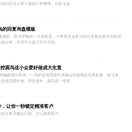
收到定金之前不能排产的事情，但是太多...
菜鸟的回复询盘模板
日建成的，菜鸟早晚有一天也蜕变。小苹果在这里与你分享英语菜鸟询盘回
具体分析，英语不行是万万不可的。
监控观鸟这小众爱好做成大生意
很明确的细分群体——指的是使用超长焦镜头快速捕捉鸟类影像，参与者
的资深爱好者。而在海外，观鸟是一项更...
作，让你一秒锁定精准客户
很多业务员都会问我，怎么搜索客户。