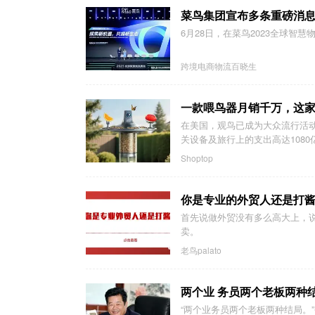
菜鸟集团宣布多条重磅消
6月28日，在菜鸟2023全球智
跨境电商物流百晓生
一款喂鸟器月销千万，这
在美国，观鸟已成为大众流行活
关设备及旅行上的支出高达1080
Shoptop
你是专业的外贸人还是打
首先说做外贸没有多么高大上，
卖。
老鸟palato
两个业 务员两个老板两种
“两个业务员两个老板两种结局。